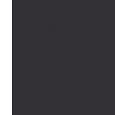
Автономные системы освещения
Автономные уличные фонари
Солнечное боллардовое освещение
Светильники с выносной солнечной панелью
Прожектор с солнечной панелью
Светодиодные светильники
Парковые светильники
Низковольтные светильники
Дорожное освещение
Автономные светофоры
Автономное видеонаблюдение
Парковые опоры
Солнечные батареи
Монокристаллические
Поликристаллические
Контроллеры заряда
MPPT
PWM
Аккумуляторы
AGM