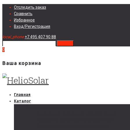
Skip
Отследить заказ
to
Сравнить
content
Избранное
Вход/Регистрация
local_phone
+7 495 407 90 88
search
0
Ваша корзина
Главная
Каталог
Солнечные электростанции
Автономные солнечные электростанции
Гибридные солнечные электростанции
Сетевые солнечные электростанции