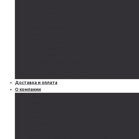
GEL
CARBON
LiFePo4
LTO
Ветрогенераторы
Инверторы
Автономные
Гибридные
Сетевые
Источники бесперебойного питания
Аксессуары
Защитное оборудование и автоматика
Доставка и оплата
О компании
Блог
Производство
Акции и скидки
Сервисы
Поддержка
Документы
Подобрать солнечную электростанцию