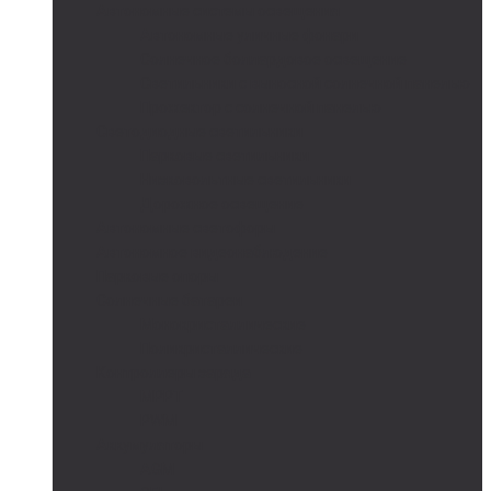
Автономные системы освещения
Автономные уличные фонари
Солнечное боллардовое освещение
Светильники с выносной солнечной панелью
Прожектор с солнечной панелью
Светодиодные светильники
Парковые светильники
Низковольтные светильники
Дорожное освещение
Автономные светофоры
Автономное видеонаблюдение
Парковые опоры
Солнечные батареи
Монокристаллические
Поликристаллические
Контроллеры заряда
MPPT
PWM
Аккумуляторы
AGM