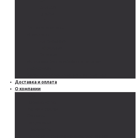
GEL
CARBON
LiFePo4
LTO
Ветрогенераторы
Инверторы
Автономные
Гибридные
Сетевые
Источники бесперебойного питания
Аксессуары
Защитное оборудование и автоматика
Доставка и оплата
О компании
Блог
Производство
Акции и скидки
Сервисы
Поддержка
Документы
Подобрать солнечную электростанцию