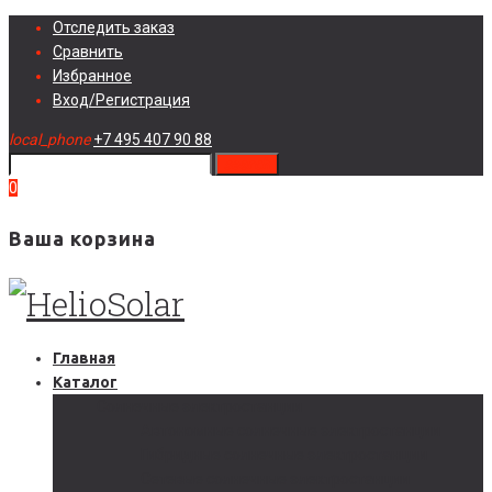
Skip
Отследить заказ
to
Сравнить
content
Избранное
Вход/Регистрация
local_phone
+7 495 407 90 88
search
0
Ваша корзина
Главная
Каталог
Солнечные электростанции
Автономные солнечные электростанции
Гибридные солнечные электростанции
Сетевые солнечные электростанции