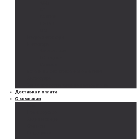
AGM
GEL
CARBON
LiFePo4
LTO
Ветрогенераторы
Инверторы
Автономные
Гибридные
Сетевые
Источники бесперебойного питания
Аксессуары
Защитное оборудование и автоматика
Доставка и оплата
О компании
Блог
Производство
Акции и скидки
Сервисы
Поддержка