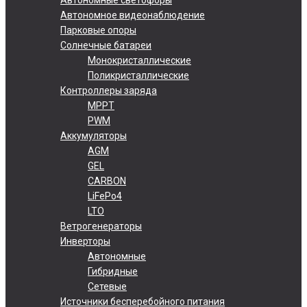
Автономное видеонаблюдение
Парковые опоры
Солнечные батареи
Монокристаллические
Поликристаллические
Контроллеры заряда
MPPT
PWM
Аккумуляторы
AGM
GEL
CARBON
LiFePo4
LTO
Ветрогенераторы
Инверторы
Автономные
Гибридные
Сетевые
Источники бесперебойного питания