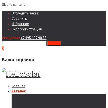
Skip to content
Отследить заказ
Сравнить
Избранное
Вход/Регистрация
local_phone
+7 495 407 90 88
search
0
Ваша корзина
Главная
Каталог
Солнечные электростанции
Автономные солнечные электростанции
Гибридные солнечные электростанции