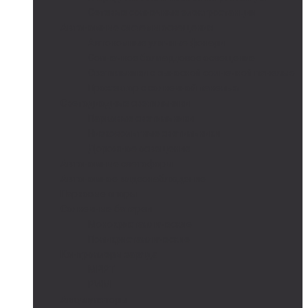
Сетевые солнечные электростанции
Автономные системы освещения
Автономные уличные фонари
Солнечное боллардовое освещение
Светильники с выносной солнечной панелью
Прожектор с солнечной панелью
Светодиодные светильники
Парковые светильники
Низковольтные светильники
Дорожное освещение
Автономные светофоры
Автономное видеонаблюдение
Парковые опоры
Солнечные батареи
Монокристаллические
Поликристаллические
Контроллеры заряда
MPPT
PWM
Аккумуляторы