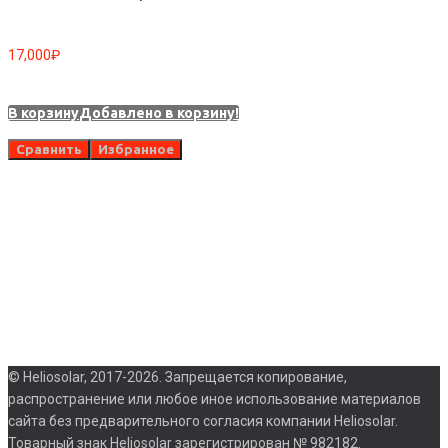
17,000
₽
П
В корзину
Добавлено в корзину!
Сравнить
Избранное
0
© Heliosolar, 2017-2026. Запрещается копирование,
распространение или любое иное использование материалов
сайта без предварительного согласия компании Heliosolar.
Товарный знак Heliosolar зарегистрирован № 982182.