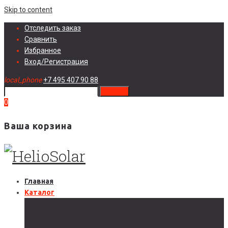
Skip to content
Отследить заказ
Сравнить
Избранное
Вход/Регистрация
local_phone
+7 495 407 90 88
search
0
Ваша корзина
Главная
Каталог
Солнечные электростанции
Автономные солнечные электростанции
Гибридные солнечные электростанции