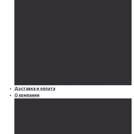
AGM
GEL
CARBON
LiFePo4
LTO
Ветрогенераторы
Инверторы
Автономные
Гибридные
Сетевые
Источники бесперебойного питания
Аксессуары
Защитное оборудование и автоматика
Доставка и оплата
О компании
Блог
Производство
Акции и скидки
Сервисы
Поддержка