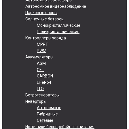
Автономное видеонаблюдение
Парковые опоры
Солнечные батареи
Монокристаллические
Поликристаллические
Контроллеры заряда
MPPT
PWM
Аккумуляторы
AGM
GEL
CARBON
LiFePo4
LTO
Ветрогенераторы
Инверторы
Автономные
Гибридные
Сетевые
Источники бесперебойного питания