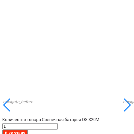
navigate_before
navig
Количество товара Солнечная батарея OS 320M
В корзину