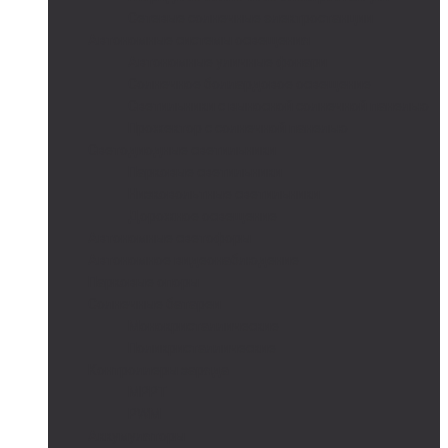
Сетевые солнечные электростанции
Автономные системы освещения
Автономные уличные фонари
Солнечное боллардовое освещение
Светильники с выносной солнечной панелью
Прожектор с солнечной панелью
Светодиодные светильники
Парковые светильники
Низковольтные светильники
Дорожное освещение
Автономные светофоры
Автономное видеонаблюдение
Парковые опоры
Солнечные батареи
Монокристаллические
Поликристаллические
Контроллеры заряда
MPPT
PWM
Аккумуляторы