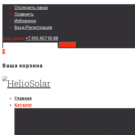
Skip
Отследить заказ
to
Сравнить
content
Избранное
Вход/Регистрация
local_phone
+7 495 407 90 88
search
0
Ваша корзина
Главная
Каталог
Солнечные электростанции
Автономные солнечные электростанции
Гибридные солнечные электростанции
Сетевые солнечные электростанции