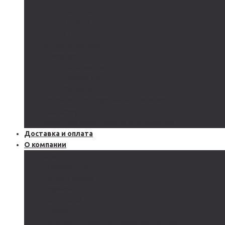
GEL
CARBON
LiFePo4
LTO
Ветрогенераторы
Инверторы
Автономные
Гибридные
Сетевые
Источники бесперебойного питания
Аксессуары
Защитное оборудование и автоматика
Доставка и оплата
О компании
Блог
Производство
Акции и скидки
Сервисы
Поддержка
Документы
Подобрать солнечную электростанцию