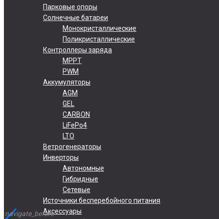
Парковые опоры
Солнечные батареи
Монокристаллические
Поликристаллические
Контроллеры заряда
MPPT
PWM
Аккумуляторы
AGM
GEL
CARBON
LiFePo4
LTO
Ветрогенераторы
Инверторы
Автономные
Гибридные
Сетевые
Источники бесперебойного питания
Аксессуары
navigate_before