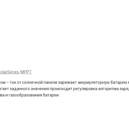
olarSeries
,
MPPT
м – ток от солнечной панели заряжает аккумуляторную батарею 
гает заданного значения происходит регулировка алгоритма зар
ва и газообразования батареи.