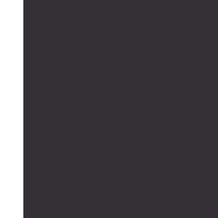
Автономные системы освещения
Автономные уличные фонари
Солнечное боллардовое освещение
Светильники с выносной солнечной панелью
Прожектор с солнечной панелью
Светодиодные светильники
Парковые светильники
Низковольтные светильники
Дорожное освещение
Автономные светофоры
Автономное видеонаблюдение
Парковые опоры
Солнечные батареи
Монокристаллические
Поликристаллические
Контроллеры заряда
MPPT
PWM
Аккумуляторы
AGM