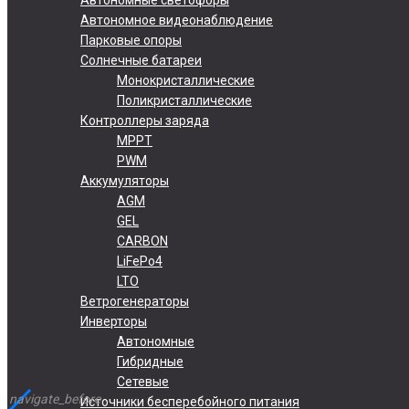
Автономное видеонаблюдение
Парковые опоры
Солнечные батареи
Монокристаллические
Поликристаллические
Контроллеры заряда
MPPT
PWM
Аккумуляторы
AGM
GEL
CARBON
LiFePo4
LTO
Ветрогенераторы
Инверторы
Автономные
Гибридные
Сетевые
navigate_before
Источники бесперебойного питания