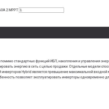
 60А 2 MPPT
т помимо стандартных функций ИБП, накопления и управления эне
ировать энергию в сеть с целью продажи. Отдельные модели спос
ой инверторов Hybrid является превышение максимальной входно
обенность позволяет эксплуатировать инверторы одновременно дл