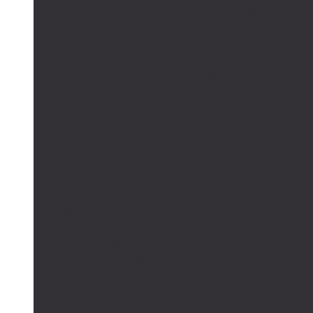
Сетевые солнечные электростанции
Автономные системы освещения
Автономные уличные фонари
Солнечное боллардовое освещение
Светильники с выносной солнечной панелью
Прожектор с солнечной панелью
Светодиодные светильники
Парковые светильники
Низковольтные светильники
Дорожное освещение
Автономные светофоры
Автономное видеонаблюдение
Парковые опоры
Солнечные батареи
Монокристаллические
Поликристаллические
Контроллеры заряда
MPPT
PWM
Аккумуляторы