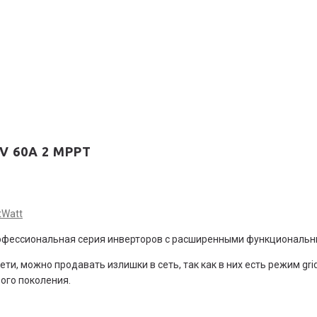
8V 60А 2 MPPT
tWatt
профессиональная серия инверторов с расширенными функциональ
, можно продавать излишки в сеть, так как в них есть режим grid‑
ого поколения.