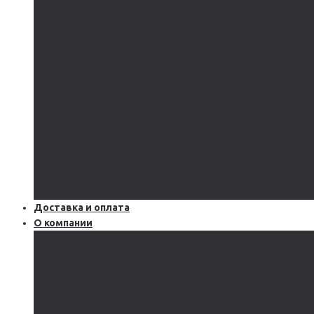
AGM
GEL
CARBON
LiFePo4
LTO
Ветрогенераторы
Инверторы
Автономные
Гибридные
Сетевые
Источники бесперебойного питания
Аксессуары
Защитное оборудование и автоматика
Доставка и оплата
О компании
Блог
Производство
Акции и скидки
Сервисы
Поддержка