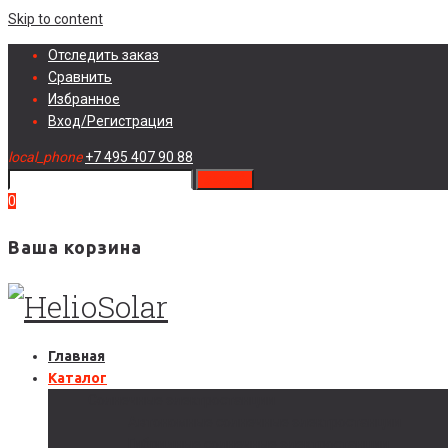
Skip to content
Отследить заказ
Сравнить
Избранное
Вход/Регистрация
local_phone
+7 495 407 90 88
search
0
Ваша корзина
Главная
Каталог
Солнечные электростанции
Автономные солнечные электростанции
Гибридные солнечные электростанции