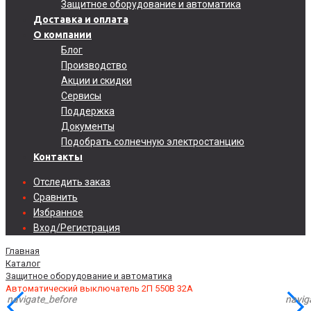
Защитное оборудование и автоматика
Доставка и оплата
О компании
Блог
Производство
Акции и скидки
Сервисы
Поддержка
Документы
Подобрать солнечную электростанцию
Контакты
Отследить заказ
Сравнить
Избранное
Вход/Регистрация
Главная
Каталог
Защитное оборудование и автоматика
Автоматический выключатель 2П 550В 32А
navigate_before
navigate_before
navig
navig