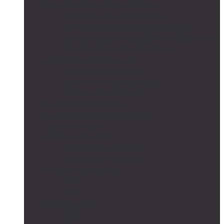
Автономные системы освещения
Автономные уличные фонари
Солнечное боллардовое освещение
Светильники с выносной солнечной панелью
Прожектор с солнечной панелью
Светодиодные светильники
Парковые светильники
Низковольтные светильники
Дорожное освещение
Автономные светофоры
Автономное видеонаблюдение
Парковые опоры
Солнечные батареи
Монокристаллические
Поликристаллические
Контроллеры заряда
MPPT
PWM
Аккумуляторы
AGM