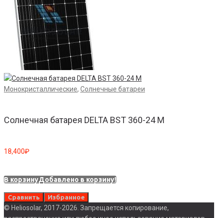
М
Монокристаллические
,
Солнечные батареи
Солнечная батарея DELTA BST 360-24 M
0
18,400
₽
В корзину
Добавлено в корзину!
Сравнить
Избранное
© Heliosolar, 2017-2026. Запрещается копирование,