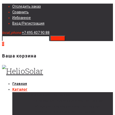
Skip
Отследить заказ
to
Сравнить
content
Избранное
Вход/Регистрация
local_phone
+7 495 407 90 88
search
0
Ваша корзина
Главная
Каталог
Солнечные электростанции
Автономные солнечные электростанции
Гибридные солнечные электростанции
Сетевые солнечные электростанции