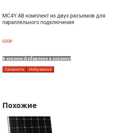
MC4Y AB комплект из двух разъемов для
параллельного подключения
600
₽
В корзину
Добавлено в корзину!
4
Сравнить
Избранное
В
Похожие