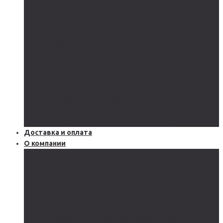
GEL
CARBON
LiFePo4
LTO
Ветрогенераторы
Инверторы
Автономные
Гибридные
Сетевые
Источники бесперебойного питания
Аксессуары
Защитное оборудование и автоматика
Доставка и оплата
О компании
Блог
Производство
Акции и скидки
Сервисы
Поддержка
Документы
Подобрать солнечную электростанцию