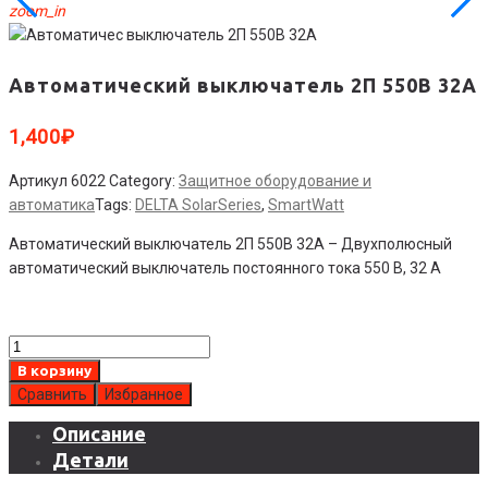
zoom_in
Автоматический выключатель 2П 550В 32А
1,400
₽
Артикул
6022
Category:
Защитное оборудование и
автоматика
Tags:
DELTA SolarSeries
,
SmartWatt
Автоматический выключатель 2П 550В 32А – Двухполюсный
автоматический выключатель постоянного тока 550 В, 32 А
Количество
товара
В корзину
Автоматический
Сравнить
Избранное
выключатель
Описание
2П
Детали
550В