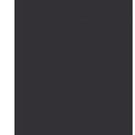
Автономные системы освещения
Автономные уличные фонари
Солнечное боллардовое освещение
Светильники с выносной солнечной панелью
Прожектор с солнечной панелью
Светодиодные светильники
Парковые светильники
Низковольтные светильники
Дорожное освещение
Автономные светофоры
Автономное видеонаблюдение
Парковые опоры
Солнечные батареи
Монокристаллические
Поликристаллические
Контроллеры заряда
MPPT
PWM
Аккумуляторы
AGM