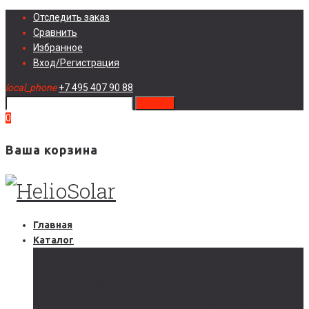
Skip
Отследить заказ
to
Сравнить
content
Избранное
Вход/Регистрация
local_phone
+7 495 407 90 88
search
0
Ваша корзина
Главная
Каталог
Солнечные электростанции
Автономные солнечные электростанции
Гибридные солнечные электростанции
Сетевые солнечные электростанции