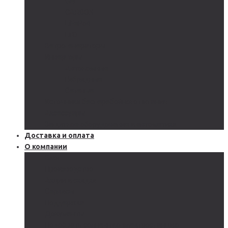
GEL
CARBON
LiFePo4
LTO
Ветрогенераторы
Инверторы
Автономные
Гибридные
Сетевые
Источники бесперебойного питания
Аксессуары
Защитное оборудование и автоматика
Доставка и оплата
О компании
Блог
Производство
Акции и скидки
Сервисы
Поддержка
Документы
Подобрать солнечную электростанцию