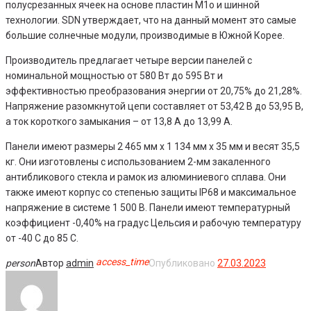
полусрезанных ячеек на основе пластин M1o и шинной
технологии. SDN утверждает, что на данный момент это самые
большие солнечные модули, производимые в Южной Корее.
Производитель предлагает четыре версии панелей с
номинальной мощностью от 580 Вт до 595 Вт и
эффективностью преобразования энергии от 20,75% до 21,28%.
Напряжение разомкнутой цепи составляет от 53,42 В до 53,95 В,
а ток короткого замыкания – от 13,8 А до 13,99 А.
Панели имеют размеры 2 465 мм x 1 134 мм x 35 мм и весят 35,5
кг. Они изготовлены с использованием 2-мм закаленного
антибликового стекла и рамок из алюминиевого сплава. Они
также имеют корпус со степенью защиты IP68 и максимальное
напряжение в системе 1 500 В. Панели имеют температурный
коэффициент -0,40% на градус Цельсия и рабочую температуру
от -40 C до 85 C.
access_time
Facebook
Twitter
Google+
LinkedIn
Pinterest
person
Автор
admin
Опубликовано
27.03.2023