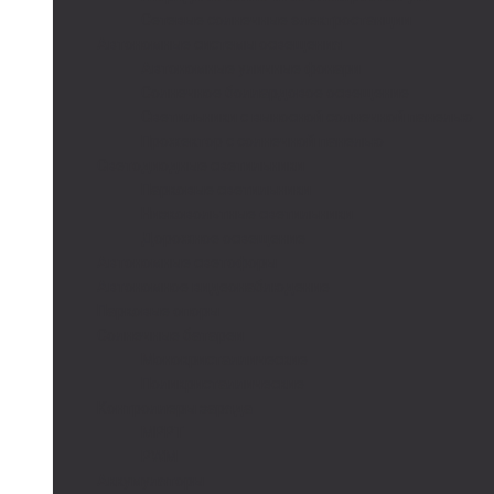
Сетевые солнечные электростанции
Автономные системы освещения
Автономные уличные фонари
Солнечное боллардовое освещение
Светильники с выносной солнечной панелью
Прожектор с солнечной панелью
Светодиодные светильники
Парковые светильники
Низковольтные светильники
Дорожное освещение
Автономные светофоры
Автономное видеонаблюдение
Парковые опоры
Солнечные батареи
Монокристаллические
Поликристаллические
Контроллеры заряда
MPPT
PWM
Аккумуляторы