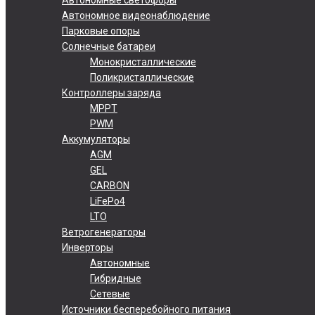
Автономное видеонаблюдение
Парковые опоры
Солнечные батареи
Монокристаллические
Поликристаллические
Контроллеры заряда
MPPT
PWM
Аккумуляторы
AGM
GEL
CARBON
LiFePo4
LTO
Ветрогенераторы
Инверторы
Автономные
Гибридные
Сетевые
Источники бесперебойного питания