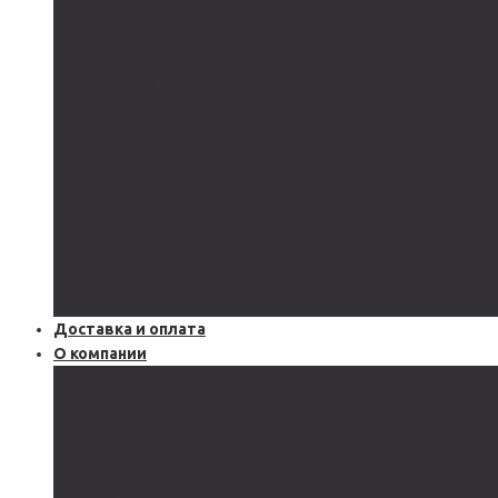
AGM
GEL
CARBON
LiFePo4
LTO
Ветрогенераторы
Инверторы
Автономные
Гибридные
Сетевые
Источники бесперебойного питания
Аксессуары
Защитное оборудование и автоматика
Доставка и оплата
О компании
Блог
Производство
Акции и скидки
Сервисы
Поддержка