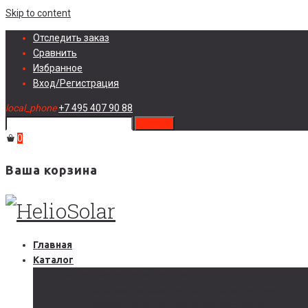
Skip to content
Отследить заказ
Сравнить
Избранное
Вход/Регистрация
local_phone
+7 495 407 90 88
search
0
Ваша корзина
Главная
Каталог
Солнечные электростанции
Автономные солнечные электростанции
Гибридные солнечные электростанции