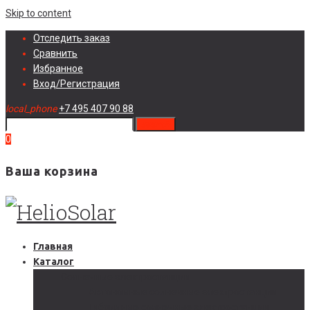
Skip to content
Отследить заказ
Сравнить
Избранное
Вход/Регистрация
local_phone
+7 495 407 90 88
search
0
Ваша корзина
Главная
Каталог
Солнечные электростанции
Автономные солнечные электростанции
Гибридные солнечные электростанции