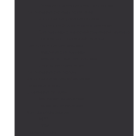
Сетевые солнечные электростанции
Автономные системы освещения
Автономные уличные фонари
Солнечное боллардовое освещение
Светильники с выносной солнечной панелью
Прожектор с солнечной панелью
Светодиодные светильники
Парковые светильники
Низковольтные светильники
Дорожное освещение
Автономные светофоры
Автономное видеонаблюдение
Парковые опоры
Солнечные батареи
Монокристаллические
Поликристаллические
Контроллеры заряда
MPPT
PWM
Аккумуляторы