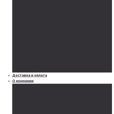
AGM
GEL
CARBON
LiFePo4
LTO
Ветрогенераторы
Инверторы
Автономные
Гибридные
Сетевые
Источники бесперебойного питания
Аксессуары
Защитное оборудование и автоматика
Доставка и оплата
О компании
Блог
Производство
Акции и скидки
Сервисы
Поддержка