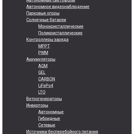
Автономное видеонаблюдение
Парковые опоры
Солнечные батареи
Монокристаллические
Поликристаллические
Контроллеры заряда
MPPT
PWM
Аккумуляторы
AGM
GEL
CARBON
LiFePo4
LTO
Ветрогенераторы
Инверторы
Автономные
Гибридные
Сетевые
Источники бесперебойного питания