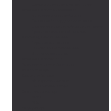
Сетевые солнечные электростанции
Автономные системы освещения
Автономные уличные фонари
Солнечное боллардовое освещение
Светильники с выносной солнечной панелью
Прожектор с солнечной панелью
Светодиодные светильники
Парковые светильники
Низковольтные светильники
Дорожное освещение
Автономные светофоры
Автономное видеонаблюдение
Парковые опоры
Солнечные батареи
Монокристаллические
Поликристаллические
Контроллеры заряда
MPPT
PWM
Аккумуляторы