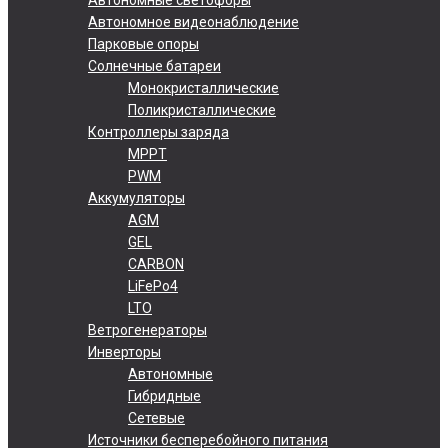
Автономное видеонаблюдение
Парковые опоры
Солнечные батареи
Монокристаллические
Поликристаллические
Контроллеры заряда
MPPT
PWM
Аккумуляторы
AGM
GEL
CARBON
LiFePo4
LTO
Ветрогенераторы
Инверторы
Автономные
Гибридные
Сетевые
Источники бесперебойного питания