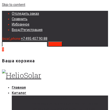
Skip to content
Отследить заказ
Сравнить
Избранное
Вход/Регистрация
local_phone
+7 495 407 90 88
search
0
Ваша корзина
Главная
Каталог
Солнечные электростанции
Автономные солнечные электростанции
Гибридные солнечные электростанции