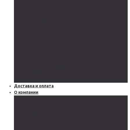
AGM
GEL
CARBON
LiFePo4
LTO
Ветрогенераторы
Инверторы
Автономные
Гибридные
Сетевые
Источники бесперебойного питания
Аксессуары
Защитное оборудование и автоматика
Доставка и оплата
О компании
Блог
Производство
Акции и скидки
Сервисы
Поддержка