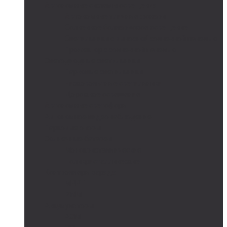
Автономные системы освещения
Автономные уличные фонари
Солнечное боллардовое освещение
Светильники с выносной солнечной панелью
Прожектор с солнечной панелью
Светодиодные светильники
Парковые светильники
Низковольтные светильники
Дорожное освещение
Автономные светофоры
Автономное видеонаблюдение
Парковые опоры
Солнечные батареи
Монокристаллические
Поликристаллические
Контроллеры заряда
MPPT
PWM
Аккумуляторы
AGM