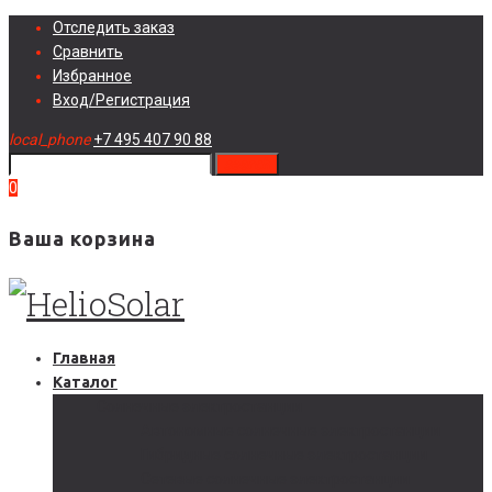
Skip
Отследить заказ
to
Сравнить
content
Избранное
Вход/Регистрация
local_phone
+7 495 407 90 88
search
0
Ваша корзина
Главная
Каталог
Солнечные электростанции
Автономные солнечные электростанции
Гибридные солнечные электростанции
Сетевые солнечные электростанции