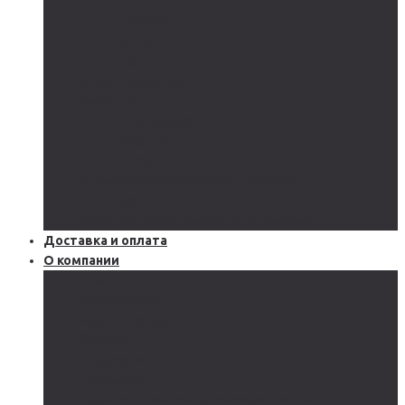
GEL
CARBON
LiFePo4
LTO
Ветрогенераторы
Инверторы
Автономные
Гибридные
Сетевые
Источники бесперебойного питания
Аксессуары
Защитное оборудование и автоматика
Доставка и оплата
О компании
Блог
Производство
Акции и скидки
Сервисы
Поддержка
Документы
Подобрать солнечную электростанцию