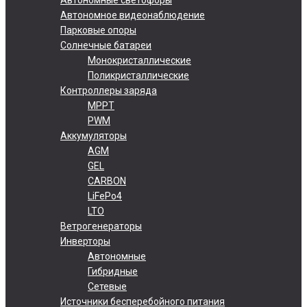
Автономное видеонаблюдение
Парковые опоры
Солнечные батареи
Монокристаллические
Поликристаллические
Контроллеры заряда
MPPT
PWM
Аккумуляторы
AGM
GEL
CARBON
LiFePo4
LTO
Ветрогенераторы
Инверторы
Автономные
Гибридные
Сетевые
Источники бесперебойного питания