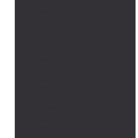
Сетевые солнечные электростанции
Автономные системы освещения
Автономные уличные фонари
Солнечное боллардовое освещение
Светильники с выносной солнечной панелью
Прожектор с солнечной панелью
Светодиодные светильники
Парковые светильники
Низковольтные светильники
Дорожное освещение
Автономные светофоры
Автономное видеонаблюдение
Парковые опоры
Солнечные батареи
Монокристаллические
Поликристаллические
Контроллеры заряда
MPPT
PWM
Аккумуляторы