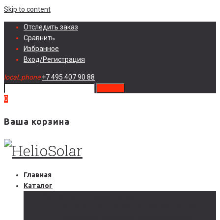
Skip to content
Отследить заказ
Сравнить
Избранное
Вход/Регистрация
local_phone
+7 495 407 90 88
search
0
Ваша корзина
Главная
Каталог
Солнечные электростанции
Автономные солнечные электростанции
Гибридные солнечные электростанции