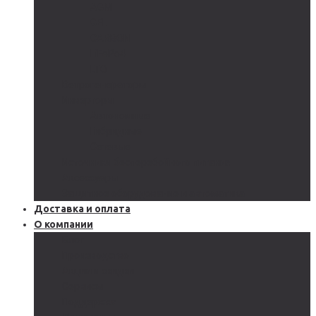
AGM
GEL
CARBON
LiFePo4
LTO
Ветрогенераторы
Инверторы
Автономные
Гибридные
Сетевые
Источники бесперебойного питания
Аксессуары
Защитное оборудование и автоматика
Доставка и оплата
О компании
Блог
Производство
Акции и скидки
Сервисы
Поддержка