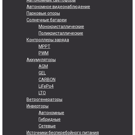
Автономное видеонаблюдение
Парковые опоры
Солнечные батареи
Монокристаллические
Поликристаллические
Контроллеры заряда
MPPT
PWM
Аккумуляторы
AGM
GEL
CARBON
LiFePo4
LTO
Ветрогенераторы
Инверторы
Автономные
Гибридные
Сетевые
Источники бесперебойного питания