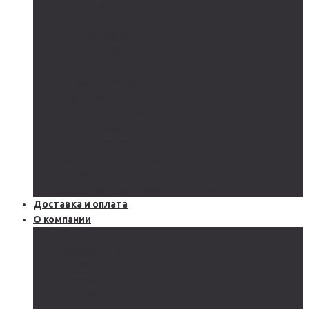
AGM
GEL
CARBON
LiFePo4
LTO
Ветрогенераторы
Инверторы
Автономные
Гибридные
Сетевые
Источники бесперебойного питания
Аксессуары
Защитное оборудование и автоматика
Доставка и оплата
О компании
Блог
Производство
Акции и скидки
Сервисы
Поддержка