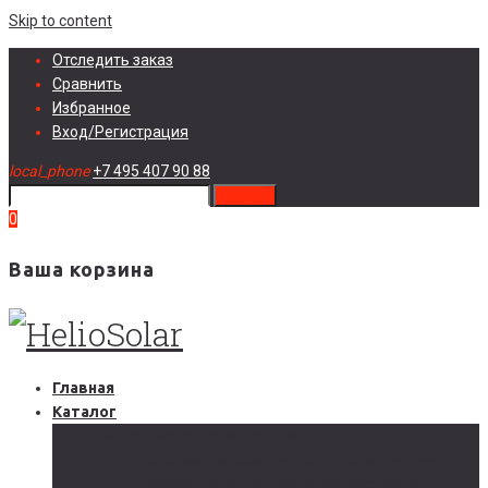
Skip to content
Отследить заказ
Сравнить
Избранное
Вход/Регистрация
local_phone
+7 495 407 90 88
search
0
Ваша корзина
Главная
Каталог
Солнечные электростанции
Автономные солнечные электростанции
Гибридные солнечные электростанции