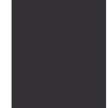
Сетевые солнечные электростанции
Автономные системы освещения
Автономные уличные фонари
Солнечное боллардовое освещение
Светильники с выносной солнечной панелью
Прожектор с солнечной панелью
Светодиодные светильники
Парковые светильники
Низковольтные светильники
Дорожное освещение
Автономные светофоры
Автономное видеонаблюдение
Парковые опоры
Солнечные батареи
Монокристаллические
Поликристаллические
Контроллеры заряда
MPPT
PWM
Аккумуляторы