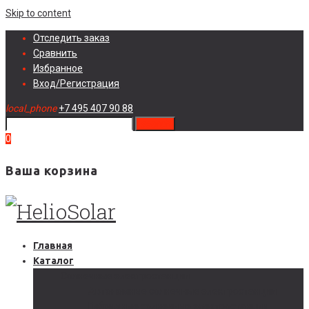
Skip to content
Отследить заказ
Сравнить
Избранное
Вход/Регистрация
local_phone
+7 495 407 90 88
search
0
Ваша корзина
Главная
Каталог
Солнечные электростанции
Автономные солнечные электростанции
Гибридные солнечные электростанции