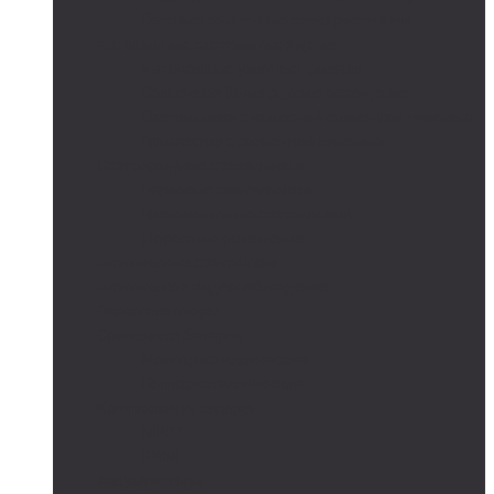
Сетевые солнечные электростанции
Автономные системы освещения
Автономные уличные фонари
Солнечное боллардовое освещение
Светильники с выносной солнечной панелью
Прожектор с солнечной панелью
Светодиодные светильники
Парковые светильники
Низковольтные светильники
Дорожное освещение
Автономные светофоры
Автономное видеонаблюдение
Парковые опоры
Солнечные батареи
Монокристаллические
Поликристаллические
Контроллеры заряда
MPPT
PWM
Аккумуляторы