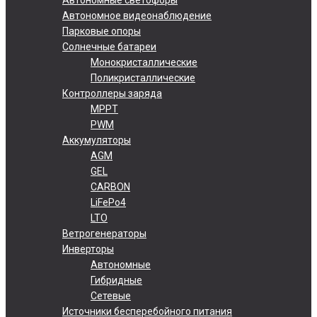
Автономное видеонаблюдение
Парковые опоры
Солнечные батареи
Монокристаллические
Поликристаллические
Контроллеры заряда
MPPT
PWM
Аккумуляторы
AGM
GEL
CARBON
LiFePo4
LTO
Ветрогенераторы
Инверторы
Автономные
Гибридные
Сетевые
Источники бесперебойного питания