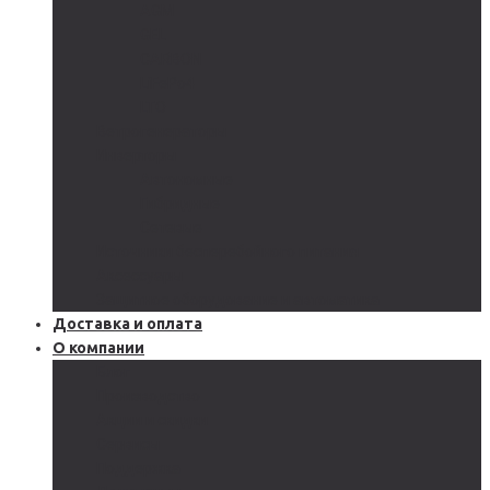
AGM
GEL
CARBON
LiFePo4
LTO
Ветрогенераторы
Инверторы
Автономные
Гибридные
Сетевые
Источники бесперебойного питания
Аксессуары
Защитное оборудование и автоматика
Доставка и оплата
О компании
Блог
Производство
Акции и скидки
Сервисы
Поддержка