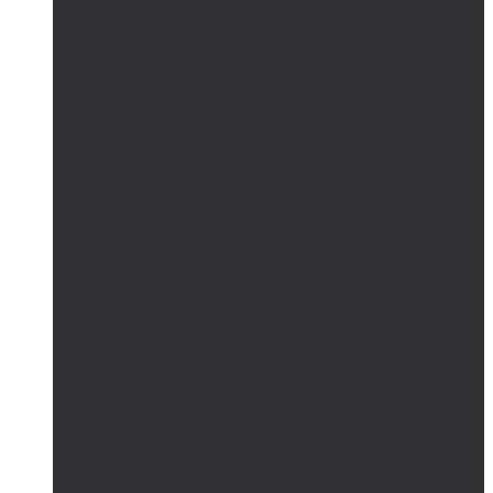
Автономные системы освещения
Автономные уличные фонари
Солнечное боллардовое освещение
Светильники с выносной солнечной панелью
Прожектор с солнечной панелью
Светодиодные светильники
Парковые светильники
Низковольтные светильники
Дорожное освещение
Автономные светофоры
Автономное видеонаблюдение
Парковые опоры
Солнечные батареи
Монокристаллические
Поликристаллические
Контроллеры заряда
MPPT
PWM
Аккумуляторы
AGM