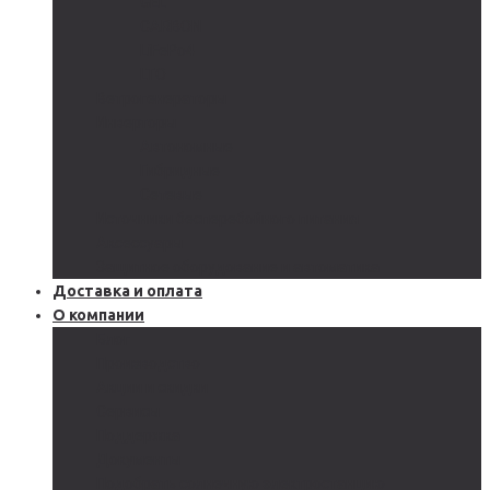
GEL
CARBON
LiFePo4
LTO
Ветрогенераторы
Инверторы
Автономные
Гибридные
Сетевые
Источники бесперебойного питания
Аксессуары
Защитное оборудование и автоматика
Доставка и оплата
О компании
Блог
Производство
Акции и скидки
Сервисы
Поддержка
Документы
Подобрать солнечную электростанцию