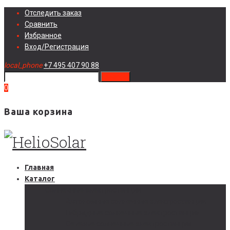
Skip
Отследить заказ
to
Сравнить
content
Избранное
Вход/Регистрация
local_phone
+7 495 407 90 88
search
0
Ваша корзина
Главная
Каталог
Солнечные электростанции
Автономные солнечные электростанции
Гибридные солнечные электростанции
Сетевые солнечные электростанции