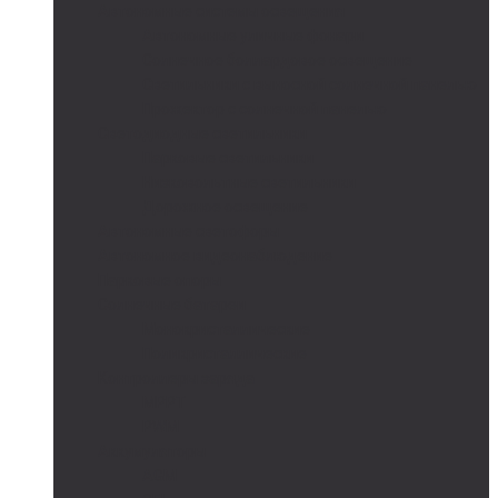
Автономные системы освещения
Автономные уличные фонари
Солнечное боллардовое освещение
Светильники с выносной солнечной панелью
Прожектор с солнечной панелью
Светодиодные светильники
Парковые светильники
Низковольтные светильники
Дорожное освещение
Автономные светофоры
Автономное видеонаблюдение
Парковые опоры
Солнечные батареи
Монокристаллические
Поликристаллические
Контроллеры заряда
MPPT
PWM
Аккумуляторы
AGM