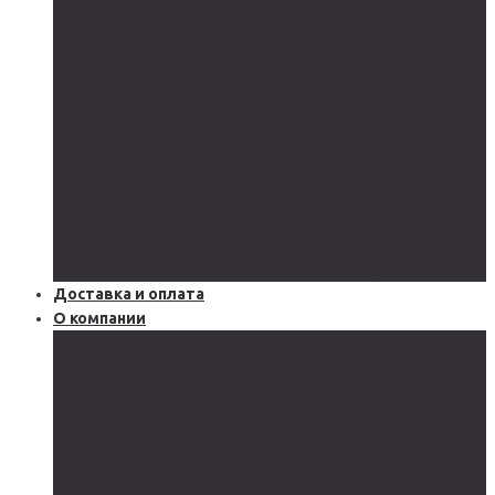
GEL
CARBON
LiFePo4
LTO
Ветрогенераторы
Инверторы
Автономные
Гибридные
Сетевые
Источники бесперебойного питания
Аксессуары
Защитное оборудование и автоматика
Доставка и оплата
О компании
Блог
Производство
Акции и скидки
Сервисы
Поддержка
Документы
Подобрать солнечную электростанцию