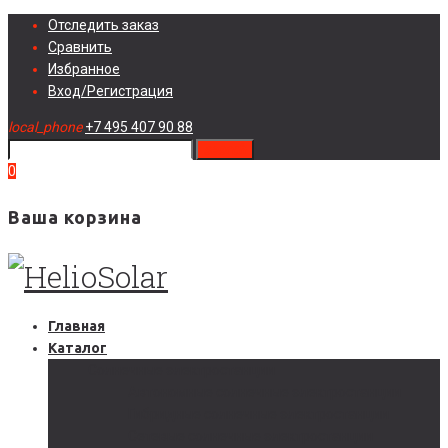
Skip
Отследить заказ
to
Сравнить
content
Избранное
Вход/Регистрация
local_phone
+7 495 407 90 88
search
0
Ваша корзина
Главная
Каталог
Солнечные электростанции
Автономные солнечные электростанции
Гибридные солнечные электростанции
Сетевые солнечные электростанции