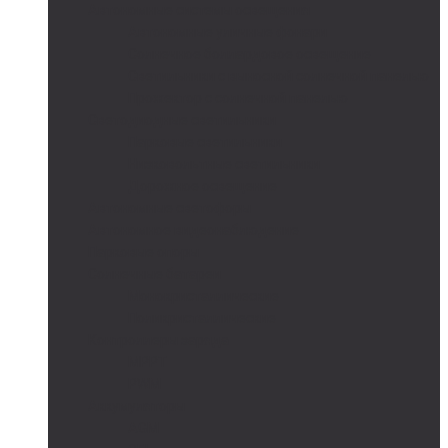
Автономные системы освещения
Автономные уличные фонари
Солнечное боллардовое освещение
Светильники с выносной солнечной панелью
Прожектор с солнечной панелью
Светодиодные светильники
Парковые светильники
Низковольтные светильники
Дорожное освещение
Автономные светофоры
Автономное видеонаблюдение
Парковые опоры
Солнечные батареи
Монокристаллические
Поликристаллические
Контроллеры заряда
MPPT
PWM
Аккумуляторы
AGM