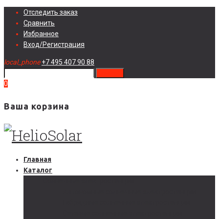
Skip
Отследить заказ
to
Сравнить
content
Избранное
Вход/Регистрация
local_phone
+7 495 407 90 88
search
0
Ваша корзина
Главная
Каталог
Солнечные электростанции
Автономные солнечные электростанции
Гибридные солнечные электростанции
Сетевые солнечные электростанции