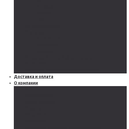
GEL
CARBON
LiFePo4
LTO
Ветрогенераторы
Инверторы
Автономные
Гибридные
Сетевые
Источники бесперебойного питания
Аксессуары
Защитное оборудование и автоматика
Доставка и оплата
О компании
Блог
Производство
Акции и скидки
Сервисы
Поддержка
Документы
Подобрать солнечную электростанцию