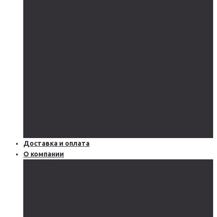
AGM
GEL
CARBON
LiFePo4
LTO
Ветрогенераторы
Инверторы
Автономные
Гибридные
Сетевые
Источники бесперебойного питания
Аксессуары
Защитное оборудование и автоматика
Доставка и оплата
О компании
Блог
Производство
Акции и скидки
Сервисы
Поддержка