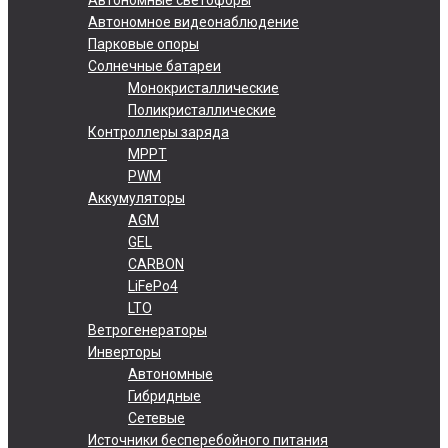
Автономное видеонаблюдение
Парковые опоры
Солнечные батареи
Монокристаллические
Поликристаллические
Контроллеры заряда
MPPT
PWM
Аккумуляторы
AGM
GEL
CARBON
LiFePo4
LTO
Ветрогенераторы
Инверторы
Автономные
Гибридные
Сетевые
Источники бесперебойного питания