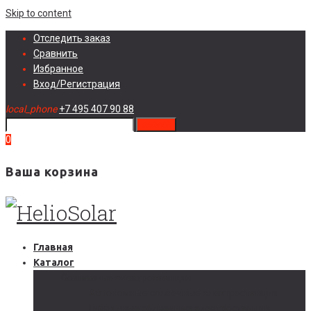
Skip to content
Отследить заказ
Сравнить
Избранное
Вход/Регистрация
local_phone
+7 495 407 90 88
search
0
Ваша корзина
Главная
Каталог
Солнечные электростанции
Автономные солнечные электростанции
Гибридные солнечные электростанции