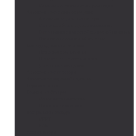
Сетевые солнечные электростанции
Автономные системы освещения
Автономные уличные фонари
Солнечное боллардовое освещение
Светильники с выносной солнечной панелью
Прожектор с солнечной панелью
Светодиодные светильники
Парковые светильники
Низковольтные светильники
Дорожное освещение
Автономные светофоры
Автономное видеонаблюдение
Парковые опоры
Солнечные батареи
Монокристаллические
Поликристаллические
Контроллеры заряда
MPPT
PWM
Аккумуляторы