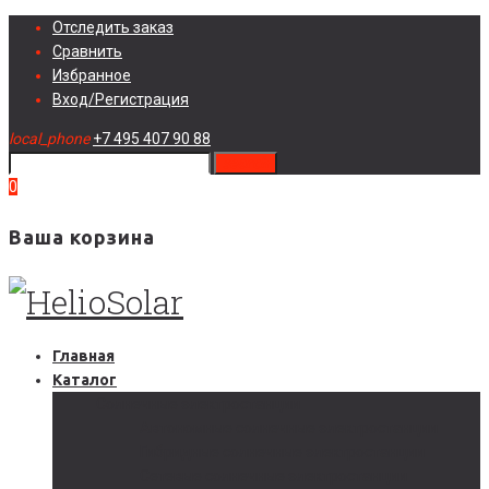
Skip
Отследить заказ
to
Сравнить
content
Избранное
Вход/Регистрация
local_phone
+7 495 407 90 88
search
0
Ваша корзина
Главная
Каталог
Солнечные электростанции
Автономные солнечные электростанции
Гибридные солнечные электростанции
Сетевые солнечные электростанции