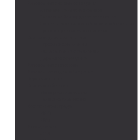
Автономные системы освещения
Автономные уличные фонари
Солнечное боллардовое освещение
Светильники с выносной солнечной панелью
Прожектор с солнечной панелью
Светодиодные светильники
Парковые светильники
Низковольтные светильники
Дорожное освещение
Автономные светофоры
Автономное видеонаблюдение
Парковые опоры
Солнечные батареи
Монокристаллические
Поликристаллические
Контроллеры заряда
MPPT
PWM
Аккумуляторы
AGM