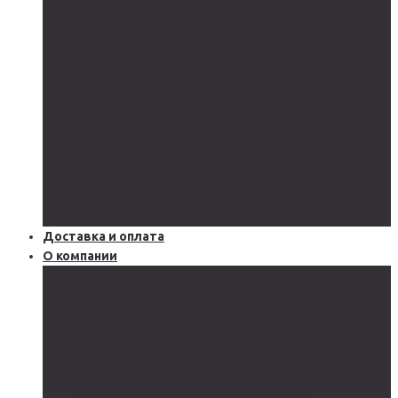
GEL
CARBON
LiFePo4
LTO
Ветрогенераторы
Инверторы
Автономные
Гибридные
Сетевые
Источники бесперебойного питания
Аксессуары
Защитное оборудование и автоматика
Доставка и оплата
О компании
Блог
Производство
Акции и скидки
Сервисы
Поддержка
Документы
Подобрать солнечную электростанцию