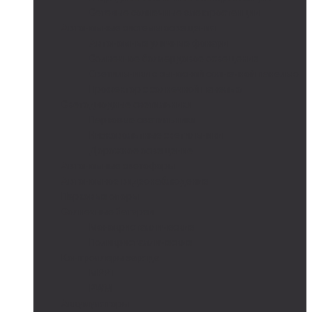
Сетевые солнечные электростанции
Автономные системы освещения
Автономные уличные фонари
Солнечное боллардовое освещение
Светильники с выносной солнечной панелью
Прожектор с солнечной панелью
Светодиодные светильники
Парковые светильники
Низковольтные светильники
Дорожное освещение
Автономные светофоры
Автономное видеонаблюдение
Парковые опоры
Солнечные батареи
Монокристаллические
Поликристаллические
Контроллеры заряда
MPPT
PWM
Аккумуляторы