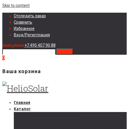
Skip to content
Отследить заказ
Сравнить
Избранное
Вход/Регистрация
local_phone
+7 495 407 90 88
search
0
Ваша корзина
Главная
Каталог
Солнечные электростанции
Автономные солнечные электростанции
Гибридные солнечные электростанции