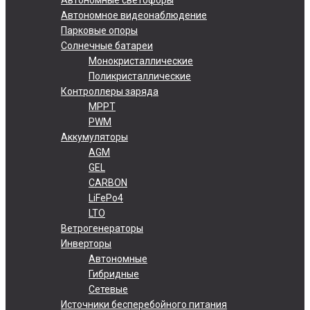
Автономное видеонаблюдение
Парковые опоры
Солнечные батареи
Монокристаллические
Поликристаллические
Контроллеры заряда
MPPT
PWM
Аккумуляторы
AGM
GEL
CARBON
LiFePo4
LTO
Ветрогенераторы
Инверторы
Автономные
Гибридные
Сетевые
Источники бесперебойного питания