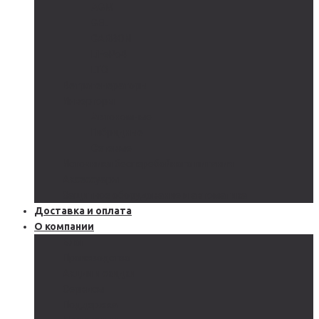
AGM
GEL
CARBON
LiFePo4
LTO
Ветрогенераторы
Инверторы
Автономные
Гибридные
Сетевые
Источники бесперебойного питания
Аксессуары
Защитное оборудование и автоматика
Доставка и оплата
О компании
Блог
Производство
Акции и скидки
Сервисы
Поддержка