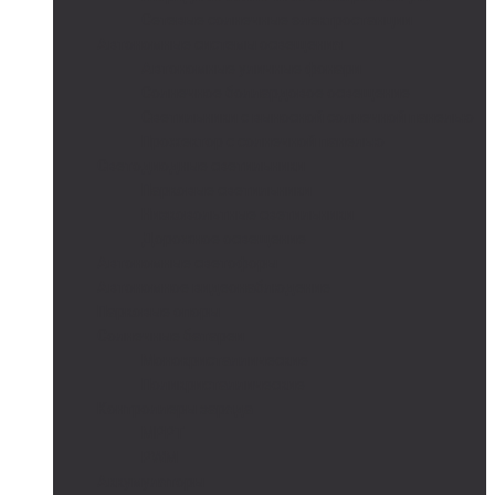
Сетевые солнечные электростанции
Автономные системы освещения
Автономные уличные фонари
Солнечное боллардовое освещение
Светильники с выносной солнечной панелью
Прожектор с солнечной панелью
Светодиодные светильники
Парковые светильники
Низковольтные светильники
Дорожное освещение
Автономные светофоры
Автономное видеонаблюдение
Парковые опоры
Солнечные батареи
Монокристаллические
Поликристаллические
Контроллеры заряда
MPPT
PWM
Аккумуляторы