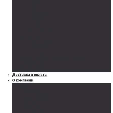
AGM
GEL
CARBON
LiFePo4
LTO
Ветрогенераторы
Инверторы
Автономные
Гибридные
Сетевые
Источники бесперебойного питания
Аксессуары
Защитное оборудование и автоматика
Доставка и оплата
О компании
Блог
Производство
Акции и скидки
Сервисы
Поддержка