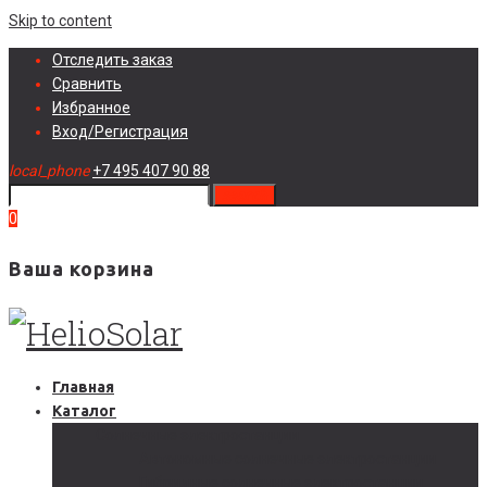
Skip to content
Отследить заказ
Сравнить
Избранное
Вход/Регистрация
local_phone
+7 495 407 90 88
search
0
Ваша корзина
Главная
Каталог
Солнечные электростанции
Автономные солнечные электростанции
Гибридные солнечные электростанции