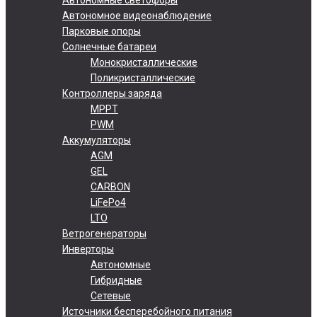
Автономное видеонаблюдение
Парковые опоры
Солнечные батареи
Монокристаллические
Поликристаллические
Контроллеры заряда
MPPT
PWM
Аккумуляторы
AGM
GEL
CARBON
LiFePo4
LTO
Ветрогенераторы
Инверторы
Автономные
Гибридные
Сетевые
Источники бесперебойного питания