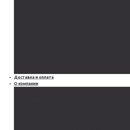
GEL
CARBON
LiFePo4
LTO
Ветрогенераторы
Инверторы
Автономные
Гибридные
Сетевые
Источники бесперебойного питания
Аксессуары
Защитное оборудование и автоматика
Доставка и оплата
О компании
Блог
Производство
Акции и скидки
Сервисы
Поддержка
Документы
Подобрать солнечную электростанцию