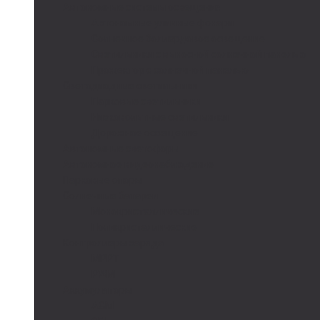
Автономные системы освещения
Автономные уличные фонари
Солнечное боллардовое освещение
Светильники с выносной солнечной панелью
Прожектор с солнечной панелью
Светодиодные светильники
Парковые светильники
Низковольтные светильники
Дорожное освещение
Автономные светофоры
Автономное видеонаблюдение
Парковые опоры
Солнечные батареи
Монокристаллические
Поликристаллические
Контроллеры заряда
MPPT
PWM
Аккумуляторы
AGM