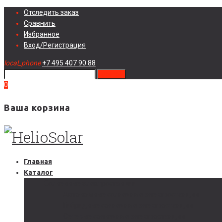
Skip
Отследить заказ
to
Сравнить
content
Избранное
Вход/Регистрация
local_phone
+7 495 407 90 88
search
0
Ваша корзина
Главная
Каталог
Солнечные электростанции
Автономные солнечные электростанции
Гибридные солнечные электростанции
Сетевые солнечные электростанции