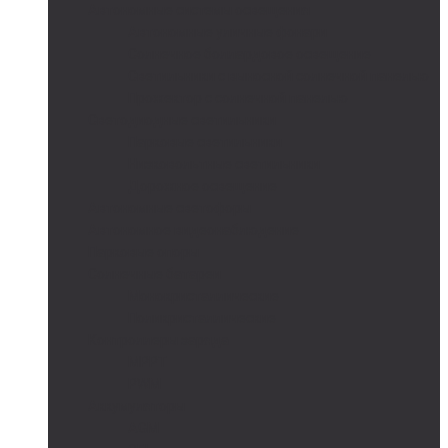
Автономные системы освещения
Автономные уличные фонари
Солнечное боллардовое освещение
Светильники с выносной солнечной панелью
Прожектор с солнечной панелью
Светодиодные светильники
Парковые светильники
Низковольтные светильники
Дорожное освещение
Автономные светофоры
Автономное видеонаблюдение
Парковые опоры
Солнечные батареи
Монокристаллические
Поликристаллические
Контроллеры заряда
MPPT
PWM
Аккумуляторы
AGM