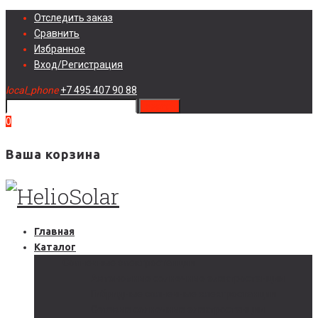
Skip
Отследить заказ
to
Сравнить
content
Избранное
Вход/Регистрация
local_phone
+7 495 407 90 88
search
0
Ваша корзина
Главная
Каталог
Солнечные электростанции
Автономные солнечные электростанции
Гибридные солнечные электростанции
Сетевые солнечные электростанции