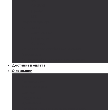
GEL
CARBON
LiFePo4
LTO
Ветрогенераторы
Инверторы
Автономные
Гибридные
Сетевые
Источники бесперебойного питания
Аксессуары
Защитное оборудование и автоматика
Доставка и оплата
О компании
Блог
Производство
Акции и скидки
Сервисы
Поддержка
Документы
Подобрать солнечную электростанцию