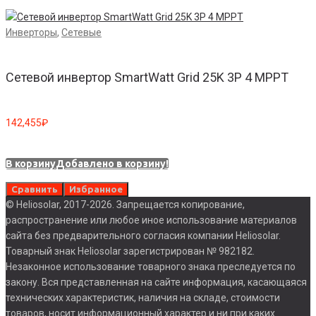
Инверторы
,
Сетевые
Сетевой инвертор SmartWatt Grid 25K 3P 4 MPPT
142,455
₽
В корзину
Добавлено в корзину!
Сравнить
Избранное
© Heliosolar, 2017-2026. Запрещается копирование,
распространение или любое иное использование материалов
сайта без предварительного согласия компании Heliosolar.
Товарный знак Heliosolar зарегистрирован № 982182.
Незаконное использование товарного знака преследуется по
закону. Вся представленная на сайте информация, касающаяся
технических характеристик, наличия на складе, стоимости
товаров, носит информационный характер и ни при каких