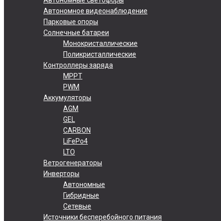
Автономное видеонаблюдение
Парковые опоры
Солнечные батареи
Монокристаллические
Поликристаллические
Контроллеры заряда
MPPT
PWM
Аккумуляторы
AGM
GEL
CARBON
LiFePo4
LTO
Ветрогенераторы
Инверторы
Автономные
Гибридные
Сетевые
Источники бесперебойного питания