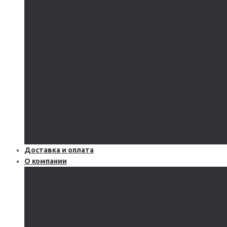
AGM
GEL
CARBON
LiFePo4
LTO
Ветрогенераторы
Инверторы
Автономные
Гибридные
Сетевые
Источники бесперебойного питания
Аксессуары
Защитное оборудование и автоматика
Доставка и оплата
О компании
Блог
Производство
Акции и скидки
Сервисы
Поддержка