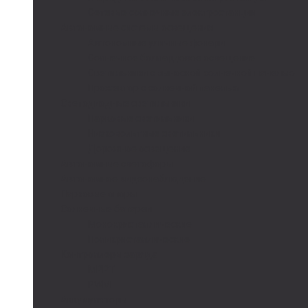
Сетевые солнечные электростанции
Автономные системы освещения
Автономные уличные фонари
Солнечное боллардовое освещение
Светильники с выносной солнечной панелью
Прожектор с солнечной панелью
Светодиодные светильники
Парковые светильники
Низковольтные светильники
Дорожное освещение
Автономные светофоры
Автономное видеонаблюдение
Парковые опоры
Солнечные батареи
Монокристаллические
Поликристаллические
Контроллеры заряда
MPPT
PWM
Аккумуляторы