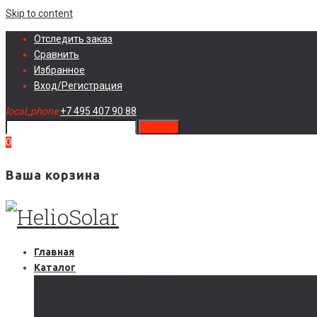
Skip to content
Отследить заказ
Сравнить
Избранное
Вход/Регистрация
local_phone
+7 495 407 90 88
search
0
Ваша корзина
Главная
Каталог
Солнечные электростанции
Автономные солнечные электростанции
Гибридные солнечные электростанции