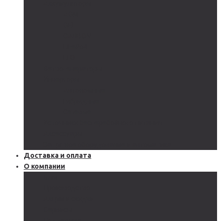
Аккумуляторы
AGM
GEL
CARBON
LiFePo4
LTO
Ветрогенераторы
Инверторы
Автономные
Гибридные
Сетевые
Источники бесперебойного питания
Аксессуары
Защитное оборудование и автоматика
Доставка и оплата
О компании
Блог
Производство
Акции и скидки
Сервисы
Поддержка