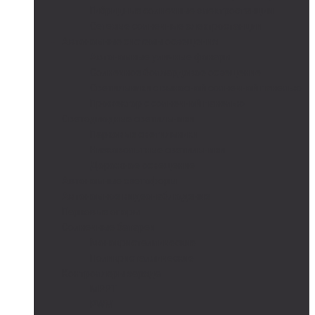
Гибридные солнечные электростанции
Сетевые солнечные электростанции
Автономные системы освещения
Автономные уличные фонари
Солнечное боллардовое освещение
Светильники с выносной солнечной панелью
Прожектор с солнечной панелью
Светодиодные светильники
Парковые светильники
Низковольтные светильники
Дорожное освещение
Автономные светофоры
Автономное видеонаблюдение
Парковые опоры
Солнечные батареи
Монокристаллические
Поликристаллические
Контроллеры заряда
MPPT
PWM