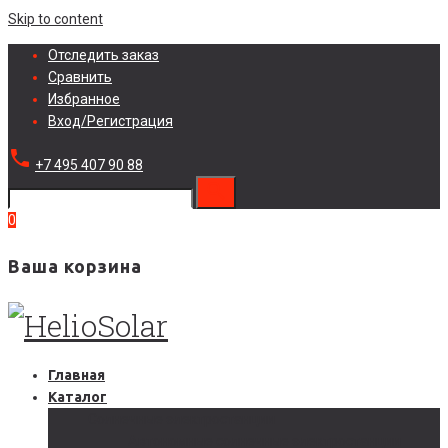
Skip to content
Отследить заказ
Сравнить
Избранное
Вход/Регистрация
local_phone
+7 495 407 90 88
search
0
Ваша корзина
Главная
Каталог
Солнечные электростанции
Автономные солнечные электростанции