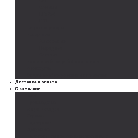
GEL
CARBON
LiFePo4
LTO
Ветрогенераторы
Инверторы
Автономные
Гибридные
Сетевые
Источники бесперебойного питания
Аксессуары
Защитное оборудование и автоматика
Доставка и оплата
О компании
Блог
Производство
Акции и скидки
Сервисы
Поддержка
Документы
Подобрать солнечную электростанцию