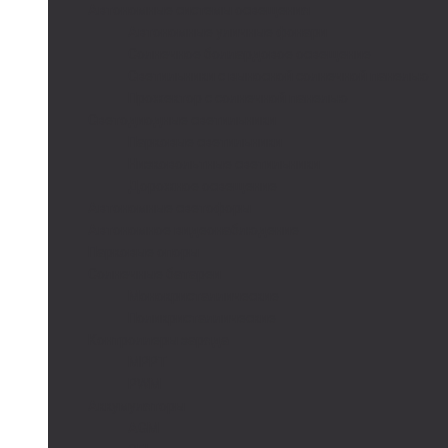
Автономные системы освещения
Автономные уличные фонари
Солнечное боллардовое освещение
Светильники с выносной солнечной панелью
Прожектор с солнечной панелью
Светодиодные светильники
Парковые светильники
Низковольтные светильники
Дорожное освещение
Автономные светофоры
Автономное видеонаблюдение
Парковые опоры
Солнечные батареи
Монокристаллические
Поликристаллические
Контроллеры заряда
MPPT
PWM
Аккумуляторы
AGM