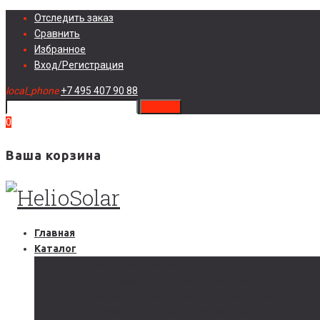
Skip
Отследить заказ
to
Сравнить
content
Избранное
Вход/Регистрация
local_phone
+7 495 407 90 88
search
0
Ваша корзина
Главная
Каталог
Солнечные электростанции
Автономные солнечные электростанции
Гибридные солнечные электростанции
Сетевые солнечные электростанции