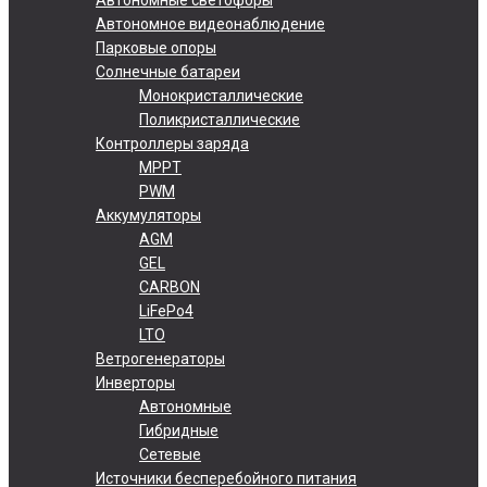
Автономное видеонаблюдение
Парковые опоры
Солнечные батареи
Монокристаллические
Поликристаллические
Контроллеры заряда
MPPT
PWM
Аккумуляторы
AGM
GEL
CARBON
LiFePo4
LTO
Ветрогенераторы
Инверторы
Автономные
Гибридные
Сетевые
Источники бесперебойного питания