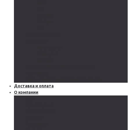
AGM
GEL
CARBON
LiFePo4
LTO
Ветрогенераторы
Инверторы
Автономные
Гибридные
Сетевые
Источники бесперебойного питания
Аксессуары
Защитное оборудование и автоматика
Доставка и оплата
О компании
Блог
Производство
Акции и скидки
Сервисы
Поддержка