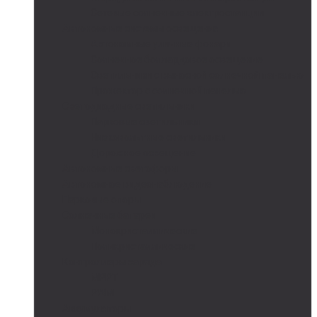
Сетевые солнечные электростанции
Автономные системы освещения
Автономные уличные фонари
Солнечное боллардовое освещение
Светильники с выносной солнечной панелью
Прожектор с солнечной панелью
Светодиодные светильники
Парковые светильники
Низковольтные светильники
Дорожное освещение
Автономные светофоры
Автономное видеонаблюдение
Парковые опоры
Солнечные батареи
Монокристаллические
Поликристаллические
Контроллеры заряда
MPPT
PWM
Аккумуляторы