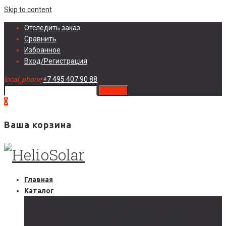
Skip to content
Отследить заказ
Сравнить
Избранное
Вход/Регистрация
local_phone
+7 495 407 90 88
search
0
Ваша корзина
Главная
Каталог
Солнечные электростанции
Автономные солнечные электростанции
Гибридные солнечные электростанции