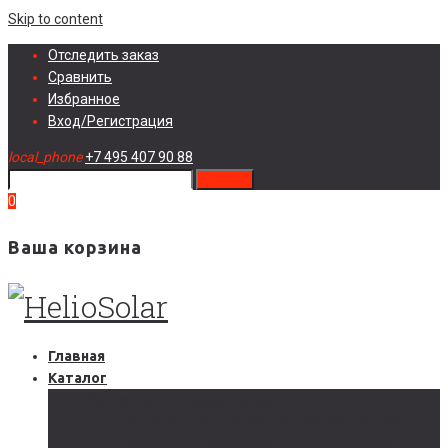
Skip to content
Отследить заказ
Сравнить
Избранное
Вход/Регистрация
local_phone
+7 495 407 90 88
search
0
Ваша корзина
Главная
Каталог
Солнечные электростанции
Автономные солнечные электростанции
Гибридные солнечные электростанции