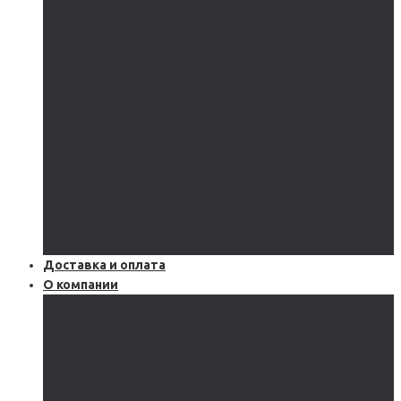
AGM
GEL
CARBON
LiFePo4
LTO
Ветрогенераторы
Инверторы
Автономные
Гибридные
Сетевые
Источники бесперебойного питания
Аксессуары
Защитное оборудование и автоматика
Доставка и оплата
О компании
Блог
Производство
Акции и скидки
Сервисы
Поддержка