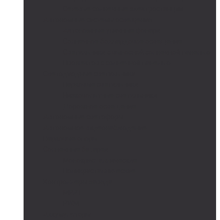
Сетевые солнечные электростанции
Автономные системы освещения
Автономные уличные фонари
Солнечное боллардовое освещение
Светильники с выносной солнечной панелью
Прожектор с солнечной панелью
Светодиодные светильники
Парковые светильники
Низковольтные светильники
Дорожное освещение
Автономные светофоры
Автономное видеонаблюдение
Парковые опоры
Солнечные батареи
Монокристаллические
Поликристаллические
Контроллеры заряда
MPPT
PWM
Аккумуляторы