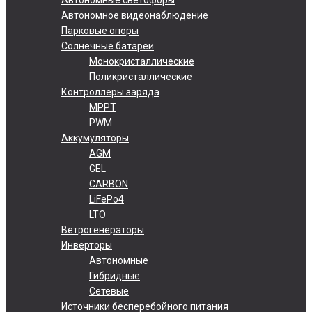
Автономное видеонаблюдение
Парковые опоры
Солнечные батареи
Монокристаллические
Поликристаллические
Контроллеры заряда
MPPT
PWM
Аккумуляторы
AGM
GEL
CARBON
LiFePo4
LTO
Ветрогенераторы
Инверторы
Автономные
Гибридные
Сетевые
Источники бесперебойного питания