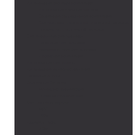
Автономные системы освещения
Автономные уличные фонари
Солнечное боллардовое освещение
Светильники с выносной солнечной панелью
Прожектор с солнечной панелью
Светодиодные светильники
Парковые светильники
Низковольтные светильники
Дорожное освещение
Автономные светофоры
Автономное видеонаблюдение
Парковые опоры
Солнечные батареи
Монокристаллические
Поликристаллические
Контроллеры заряда
MPPT
PWM
Аккумуляторы
AGM