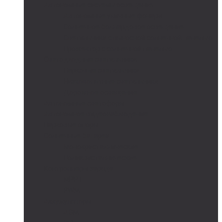
Автономные системы освещения
Автономные уличные фонари
Солнечное боллардовое освещение
Светильники с выносной солнечной панелью
Прожектор с солнечной панелью
Светодиодные светильники
Парковые светильники
Низковольтные светильники
Дорожное освещение
Автономные светофоры
Автономное видеонаблюдение
Парковые опоры
Солнечные батареи
Монокристаллические
Поликристаллические
Контроллеры заряда
MPPT
PWM
Аккумуляторы
AGM