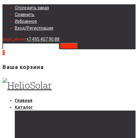
Skip
Отследить заказ
to
Сравнить
content
Избранное
Вход/Регистрация
local_phone
+7 495 407 90 88
search
0
Ваша корзина
Главная
Каталог
Солнечные электростанции
Автономные солнечные электростанции
Гибридные солнечные электростанции
Сетевые солнечные электростанции