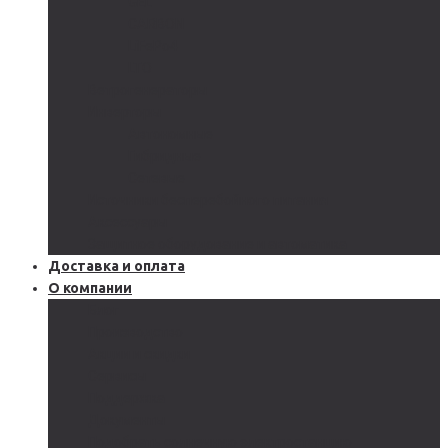
GEL
CARBON
LiFePo4
LTO
Ветрогенераторы
Инверторы
Автономные
Гибридные
Сетевые
Источники бесперебойного питания
Аксессуары
Защитное оборудование и автоматика
Доставка и оплата
О компании
Блог
Производство
Акции и скидки
Сервисы
Поддержка
Документы
Подобрать солнечную электростанцию