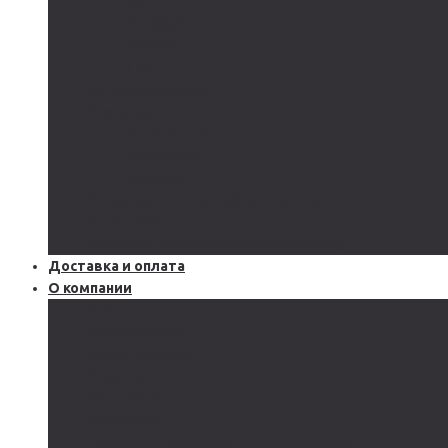
GEL
CARBON
LiFePo4
LTO
Ветрогенераторы
Инверторы
Автономные
Гибридные
Сетевые
Источники бесперебойного питания
Аксессуары
Защитное оборудование и автоматика
Доставка и оплата
О компании
Блог
Производство
Акции и скидки
Сервисы
Поддержка
Документы
Подобрать солнечную электростанцию