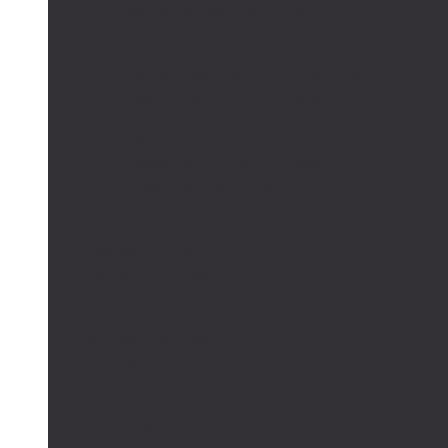
Автономные системы освещения
Автономные уличные фонари
Солнечное боллардовое освещение
Светильники с выносной солнечной панелью
Прожектор с солнечной панелью
Светодиодные светильники
Парковые светильники
Низковольтные светильники
Дорожное освещение
Автономные светофоры
Автономное видеонаблюдение
Парковые опоры
Солнечные батареи
Монокристаллические
Поликристаллические
Контроллеры заряда
MPPT
PWM
Аккумуляторы
AGM