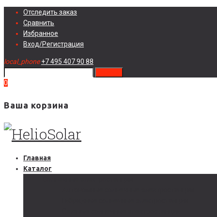
Skip
Отследить заказ
to
Сравнить
content
Избранное
Вход/Регистрация
local_phone
+7 495 407 90 88
search
0
Ваша корзина
Главная
Каталог
Солнечные электростанции
Автономные солнечные электростанции
Гибридные солнечные электростанции
Сетевые солнечные электростанции