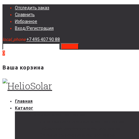
Skip
Отследить заказ
to
Сравнить
content
Избранное
Вход/Регистрация
local_phone
+7 495 407 90 88
search
0
Ваша корзина
Главная
Каталог
Солнечные электростанции
Автономные солнечные электростанции
Гибридные солнечные электростанции
Сетевые солнечные электростанции