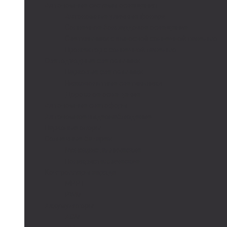
Автономные системы освещения
Автономные уличные фонари
Солнечное боллардовое освещение
Светильники с выносной солнечной панелью
Прожектор с солнечной панелью
Светодиодные светильники
Парковые светильники
Низковольтные светильники
Дорожное освещение
Автономные светофоры
Автономное видеонаблюдение
Парковые опоры
Солнечные батареи
Монокристаллические
Поликристаллические
Контроллеры заряда
MPPT
PWM
Аккумуляторы
AGM