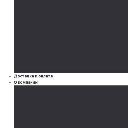
GEL
CARBON
LiFePo4
LTO
Ветрогенераторы
Инверторы
Автономные
Гибридные
Сетевые
Источники бесперебойного питания
Аксессуары
Защитное оборудование и автоматика
Доставка и оплата
О компании
Блог
Производство
Акции и скидки
Сервисы
Поддержка
Документы
Подобрать солнечную электростанцию