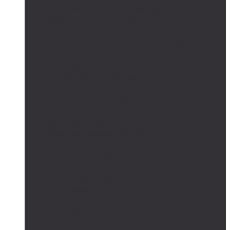
Сетевые солнечные электростанции
Автономные системы освещения
Автономные уличные фонари
Солнечное боллардовое освещение
Светильники с выносной солнечной панелью
Прожектор с солнечной панелью
Светодиодные светильники
Парковые светильники
Низковольтные светильники
Дорожное освещение
Автономные светофоры
Автономное видеонаблюдение
Парковые опоры
Солнечные батареи
Монокристаллические
Поликристаллические
Контроллеры заряда
MPPT
PWM
Аккумуляторы