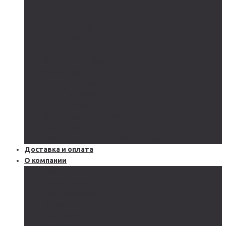
AGM
GEL
CARBON
LiFePo4
LTO
Ветрогенераторы
Инверторы
Автономные
Гибридные
Сетевые
Источники бесперебойного питания
Аксессуары
Защитное оборудование и автоматика
Доставка и оплата
О компании
Блог
Производство
Акции и скидки
Сервисы
Поддержка