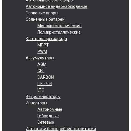
Автономное видеонаблюдение
Парковые опоры
Солнечные батареи
Монокристаллические
Поликристаллические
Контроллеры заряда
MPPT
PWM
Аккумуляторы
AGM
GEL
CARBON
LiFePo4
LTO
Ветрогенераторы
Инверторы
Автономные
Гибридные
Сетевые
Источники бесперебойного питания