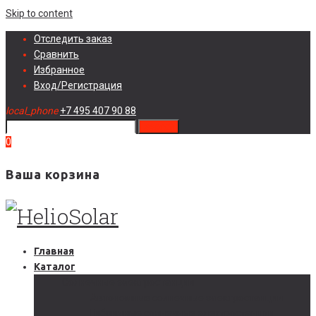
Skip to content
Отследить заказ
Сравнить
Избранное
Вход/Регистрация
local_phone
+7 495 407 90 88
search
0
Ваша корзина
Главная
Каталог
Солнечные электростанции
Автономные солнечные электростанции
Гибридные солнечные электростанции