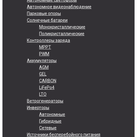
Автономное видеонаблюдение
Парковые опоры
Солнечные батареи
Монокристаллические
Поликристаллические
Контроллеры заряда
MPPT
PWM
Аккумуляторы
AGM
GEL
CARBON
LiFePo4
LTO
Ветрогенераторы
Инверторы
Автономные
Гибридные
Сетевые
Источники бесперебойного питания