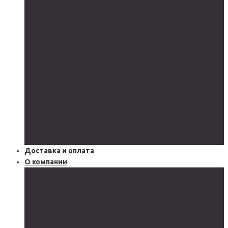
AGM
GEL
CARBON
LiFePo4
LTO
Ветрогенераторы
Инверторы
Автономные
Гибридные
Сетевые
Источники бесперебойного питания
Аксессуары
Защитное оборудование и автоматика
Доставка и оплата
О компании
Блог
Производство
Акции и скидки
Сервисы
Поддержка