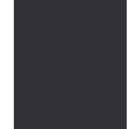
Сетевые солнечные электростанции
Автономные системы освещения
Автономные уличные фонари
Солнечное боллардовое освещение
Светильники с выносной солнечной панелью
Прожектор с солнечной панелью
Светодиодные светильники
Парковые светильники
Низковольтные светильники
Дорожное освещение
Автономные светофоры
Автономное видеонаблюдение
Парковые опоры
Солнечные батареи
Монокристаллические
Поликристаллические
Контроллеры заряда
MPPT
PWM
Аккумуляторы