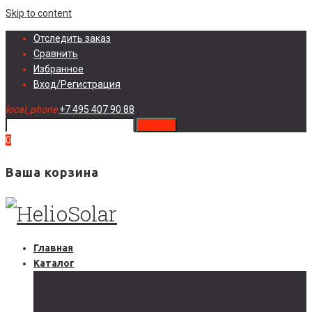
Skip to content
Отследить заказ
Сравнить
Избранное
Вход/Регистрация
local_phone
+7 495 407 90 88
search
0
Ваша корзина
Главная
Каталог
Солнечные электростанции
Автономные солнечные электростанции
Гибридные солнечные электростанции