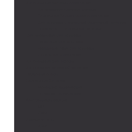
Автономные системы освещения
Автономные уличные фонари
Солнечное боллардовое освещение
Светильники с выносной солнечной панелью
Прожектор с солнечной панелью
Светодиодные светильники
Парковые светильники
Низковольтные светильники
Дорожное освещение
Автономные светофоры
Автономное видеонаблюдение
Парковые опоры
Солнечные батареи
Монокристаллические
Поликристаллические
Контроллеры заряда
MPPT
PWM
Аккумуляторы
AGM