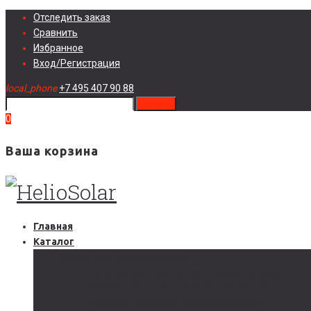
Skip
Отследить заказ
to
Сравнить
content
Избранное
Вход/Регистрация
local_phone
+7 495 407 90 88
search
0
Ваша корзина
Главная
Каталог
Солнечные электростанции
Автономные солнечные электростанции
Гибридные солнечные электростанции
Сетевые солнечные электростанции