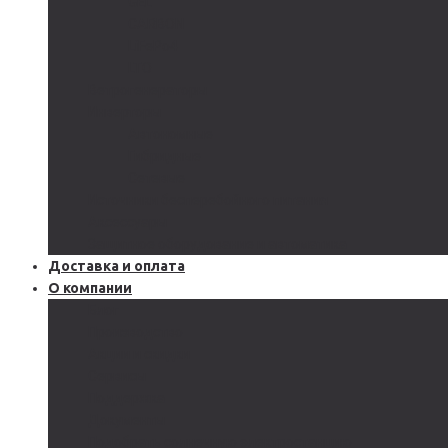
GEL
CARBON
LiFePo4
LTO
Ветрогенераторы
Инверторы
Автономные
Гибридные
Сетевые
Источники бесперебойного питания
Аксессуары
Защитное оборудование и автоматика
Доставка и оплата
О компании
Блог
Производство
Акции и скидки
Сервисы
Поддержка
Документы
Подобрать солнечную электростанцию