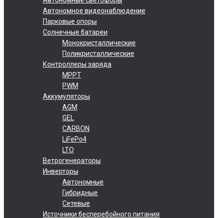
Автономное видеонаблюдение
Парковые опоры
Солнечные батареи
Монокристаллические
Поликристаллические
Контроллеры заряда
MPPT
PWM
Аккумуляторы
AGM
GEL
CARBON
LiFePo4
LTO
Ветрогенераторы
Инверторы
Автономные
Гибридные
Сетевые
Источники бесперебойного питания