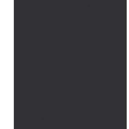
Сетевые солнечные электростанции
Автономные системы освещения
Автономные уличные фонари
Солнечное боллардовое освещение
Светильники с выносной солнечной панелью
Прожектор с солнечной панелью
Светодиодные светильники
Парковые светильники
Низковольтные светильники
Дорожное освещение
Автономные светофоры
Автономное видеонаблюдение
Парковые опоры
Солнечные батареи
Монокристаллические
Поликристаллические
Контроллеры заряда
MPPT
PWM
Аккумуляторы