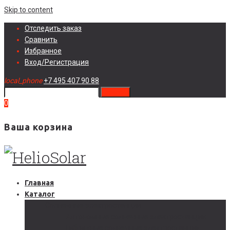
Skip to content
Отследить заказ
Сравнить
Избранное
Вход/Регистрация
local_phone
+7 495 407 90 88
search
0
Ваша корзина
Главная
Каталог
Солнечные электростанции
Автономные солнечные электростанции
Гибридные солнечные электростанции