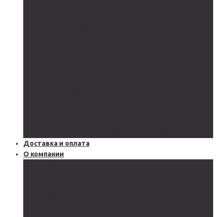
AGM
GEL
CARBON
LiFePo4
LTO
Ветрогенераторы
Инверторы
Автономные
Гибридные
Сетевые
Источники бесперебойного питания
Аксессуары
Защитное оборудование и автоматика
Доставка и оплата
О компании
Блог
Производство
Акции и скидки
Сервисы
Поддержка