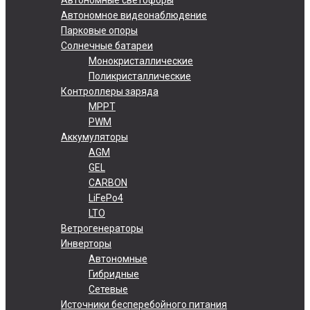
Автономное видеонаблюдение
Парковые опоры
Солнечные батареи
Монокристаллические
Поликристаллические
Контроллеры заряда
MPPT
PWM
Аккумуляторы
AGM
GEL
CARBON
LiFePo4
LTO
Ветрогенераторы
Инверторы
Автономные
Гибридные
Сетевые
Источники бесперебойного питания