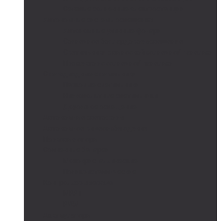
Сетевые солнечные электростанции
Автономные системы освещения
Автономные уличные фонари
Солнечное боллардовое освещение
Светильники с выносной солнечной панелью
Прожектор с солнечной панелью
Светодиодные светильники
Парковые светильники
Низковольтные светильники
Дорожное освещение
Автономные светофоры
Автономное видеонаблюдение
Парковые опоры
Солнечные батареи
Монокристаллические
Поликристаллические
Контроллеры заряда
MPPT
PWM
Аккумуляторы