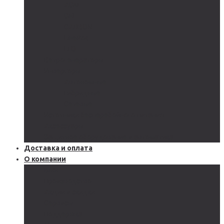
AGM
GEL
CARBON
LiFePo4
LTO
Ветрогенераторы
Инверторы
Автономные
Гибридные
Сетевые
Источники бесперебойного питания
Аксессуары
Защитное оборудование и автоматика
Доставка и оплата
О компании
Блог
Производство
Акции и скидки
Сервисы
Поддержка