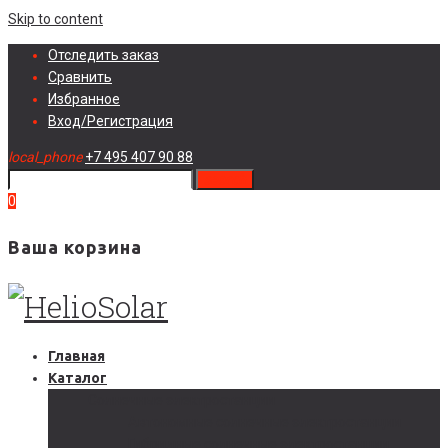
Skip to content
Отследить заказ
Сравнить
Избранное
Вход/Регистрация
local_phone
+7 495 407 90 88
search
0
Ваша корзина
Главная
Каталог
Солнечные электростанции
Автономные солнечные электростанции
Гибридные солнечные электростанции