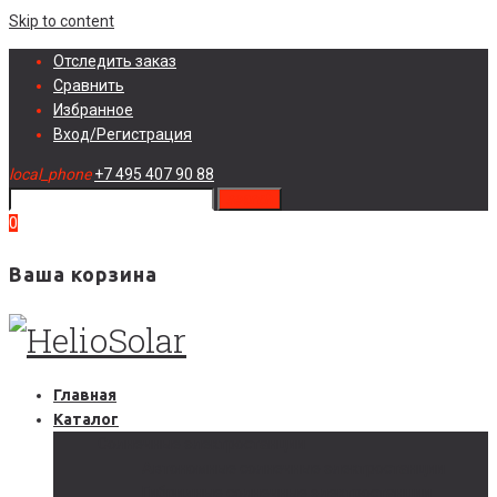
Skip to content
Отследить заказ
Сравнить
Избранное
Вход/Регистрация
local_phone
+7 495 407 90 88
search
0
Ваша корзина
Главная
Каталог
Солнечные электростанции
Автономные солнечные электростанции
Гибридные солнечные электростанции