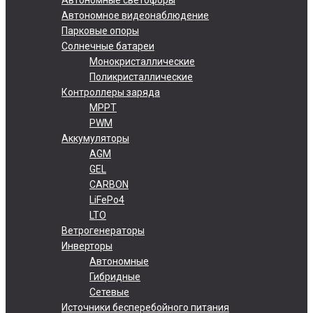
Автономное видеонаблюдение
Парковые опоры
Солнечные батареи
Монокристаллические
Поликристаллические
Контроллеры заряда
MPPT
PWM
Аккумуляторы
AGM
GEL
CARBON
LiFePo4
LTO
Ветрогенераторы
Инверторы
Автономные
Гибридные
Сетевые
Источники бесперебойного питания