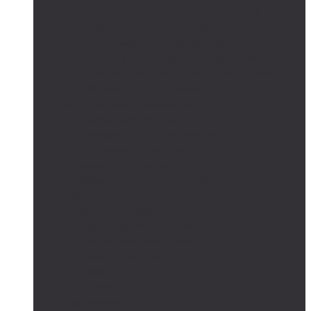
Сетевые солнечные электростанции
Автономные системы освещения
Автономные уличные фонари
Солнечное боллардовое освещение
Светильники с выносной солнечной панелью
Прожектор с солнечной панелью
Светодиодные светильники
Парковые светильники
Низковольтные светильники
Дорожное освещение
Автономные светофоры
Автономное видеонаблюдение
Парковые опоры
Солнечные батареи
Монокристаллические
Поликристаллические
Контроллеры заряда
MPPT
PWM
Аккумуляторы