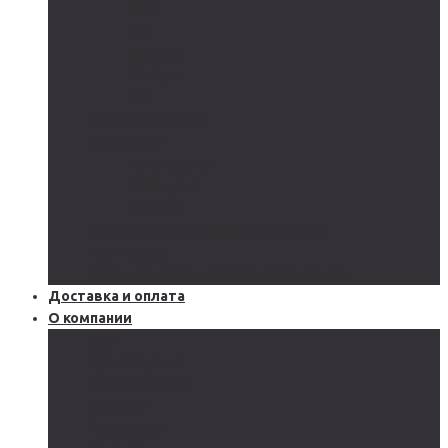
AGM
GEL
CARBON
LiFePo4
LTO
Ветрогенераторы
Инверторы
Автономные
Гибридные
Сетевые
Источники бесперебойного питания
Аксессуары
Защитное оборудование и автоматика
Доставка и оплата
О компании
Блог
Производство
Акции и скидки
Сервисы
Поддержка