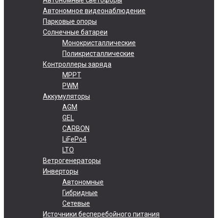
Автономное видеонаблюдение
Парковые опоры
Солнечные батареи
Монокристаллические
Поликристаллические
Контроллеры заряда
MPPT
PWM
Аккумуляторы
AGM
GEL
CARBON
LiFePo4
LTO
Ветрогенераторы
Инверторы
Автономные
Гибридные
Сетевые
Источники бесперебойного питания