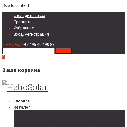
Skip to content
Отследить заказ
Сравнить
Избранное
Вход/Регистрация
local_phone
+7 495 407 90 88
search
0
Ваша корзина
Главная
Каталог
Солнечные электростанции
Автономные солнечные электростанции
Гибридные солнечные электростанции