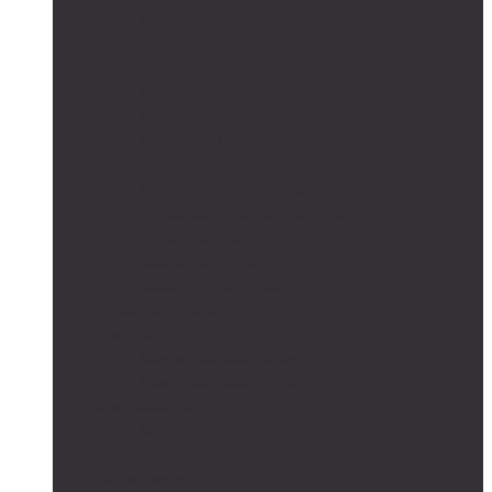
Сетевые солнечные электростанции
Автономные системы освещения
Автономные уличные фонари
Солнечное боллардовое освещение
Светильники с выносной солнечной панелью
Прожектор с солнечной панелью
Светодиодные светильники
Парковые светильники
Низковольтные светильники
Дорожное освещение
Автономные светофоры
Автономное видеонаблюдение
Парковые опоры
Солнечные батареи
Монокристаллические
Поликристаллические
Контроллеры заряда
MPPT
PWM
Аккумуляторы