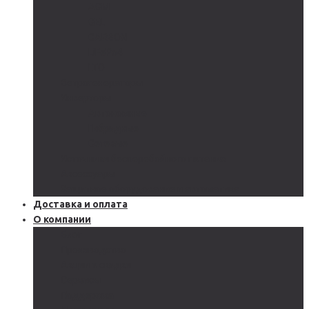
AGM
GEL
CARBON
LiFePo4
LTO
Ветрогенераторы
Инверторы
Автономные
Гибридные
Сетевые
Источники бесперебойного питания
Аксессуары
Защитное оборудование и автоматика
Доставка и оплата
О компании
Блог
Производство
Акции и скидки
Сервисы
Поддержка