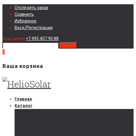
Skip
Отследить заказ
to
Сравнить
content
Избранное
Вход/Регистрация
local_phone
+7 495 407 90 88
search
0
Ваша корзина
Главная
Каталог
Солнечные электростанции
Автономные солнечные электростанции
Гибридные солнечные электростанции
Сетевые солнечные электростанции