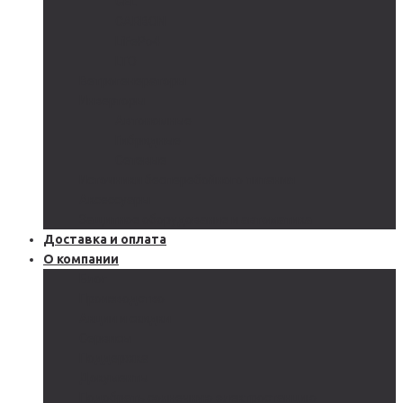
GEL
CARBON
LiFePo4
LTO
Ветрогенераторы
Инверторы
Автономные
Гибридные
Сетевые
Источники бесперебойного питания
Аксессуары
Защитное оборудование и автоматика
Доставка и оплата
О компании
Блог
Производство
Акции и скидки
Сервисы
Поддержка
Документы
Подобрать солнечную электростанцию