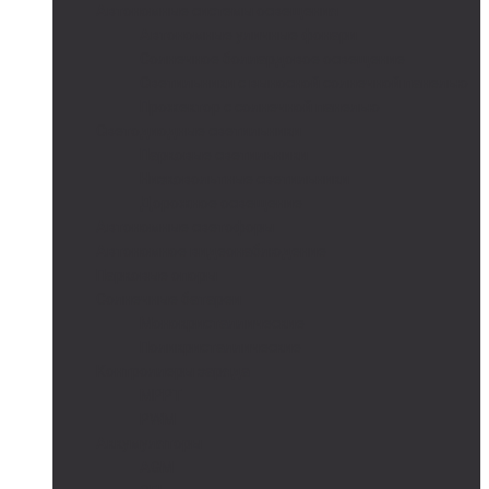
Автономные системы освещения
Автономные уличные фонари
Солнечное боллардовое освещение
Светильники с выносной солнечной панелью
Прожектор с солнечной панелью
Светодиодные светильники
Парковые светильники
Низковольтные светильники
Дорожное освещение
Автономные светофоры
Автономное видеонаблюдение
Парковые опоры
Солнечные батареи
Монокристаллические
Поликристаллические
Контроллеры заряда
MPPT
PWM
Аккумуляторы
AGM