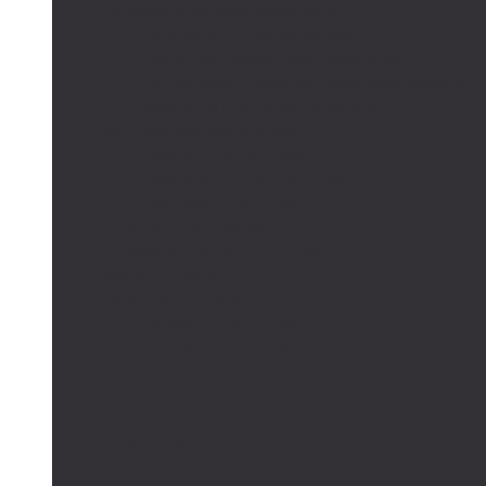
Автономные системы освещения
Автономные уличные фонари
Солнечное боллардовое освещение
Светильники с выносной солнечной панелью
Прожектор с солнечной панелью
Светодиодные светильники
Парковые светильники
Низковольтные светильники
Дорожное освещение
Автономные светофоры
Автономное видеонаблюдение
Парковые опоры
Солнечные батареи
Монокристаллические
Поликристаллические
Контроллеры заряда
MPPT
PWM
Аккумуляторы
AGM