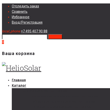
Skip
Отследить заказ
to
Сравнить
content
Избранное
Вход/Регистрация
local_phone
+7 495 407 90 88
search
0
Ваша корзина
Главная
Каталог
Солнечные электростанции
Автономные солнечные электростанции
Гибридные солнечные электростанции
Сетевые солнечные электростанции