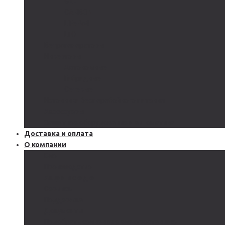
GEL
CARBON
LiFePo4
LTO
Ветрогенераторы
Инверторы
Автономные
Гибридные
Сетевые
Источники бесперебойного питания
Аксессуары
Защитное оборудование и автоматика
Доставка и оплата
О компании
Блог
Производство
Акции и скидки
Сервисы
Поддержка
Документы
Подобрать солнечную электростанцию