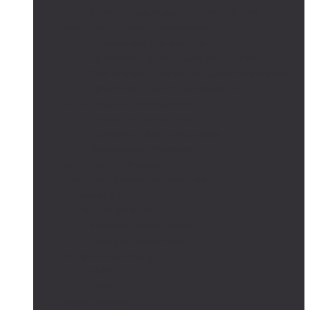
Сетевые солнечные электростанции
Автономные системы освещения
Автономные уличные фонари
Солнечное боллардовое освещение
Светильники с выносной солнечной панелью
Прожектор с солнечной панелью
Светодиодные светильники
Парковые светильники
Низковольтные светильники
Дорожное освещение
Автономные светофоры
Автономное видеонаблюдение
Парковые опоры
Солнечные батареи
Монокристаллические
Поликристаллические
Контроллеры заряда
MPPT
PWM
Аккумуляторы