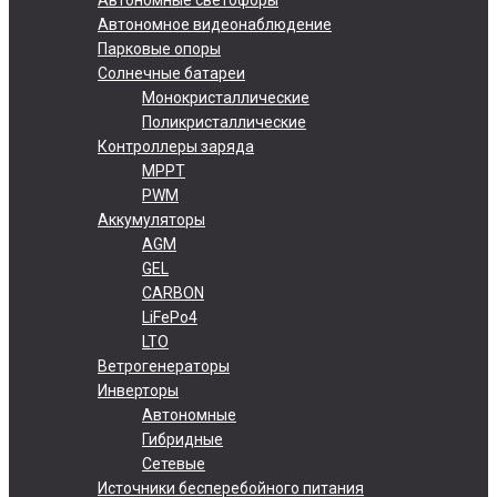
Автономное видеонаблюдение
Парковые опоры
Солнечные батареи
Монокристаллические
Поликристаллические
Контроллеры заряда
MPPT
PWM
Аккумуляторы
AGM
GEL
CARBON
LiFePo4
LTO
Ветрогенераторы
Инверторы
Автономные
Гибридные
Сетевые
Источники бесперебойного питания