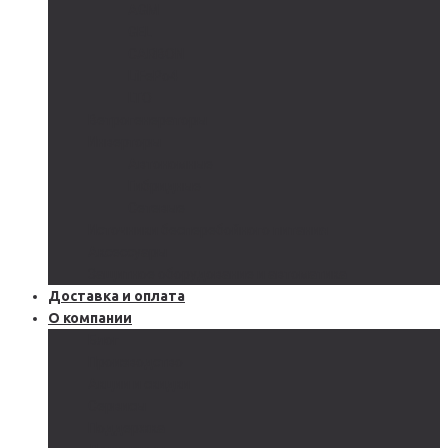
AGM
GEL
CARBON
LiFePo4
LTO
Ветрогенераторы
Инверторы
Автономные
Гибридные
Сетевые
Источники бесперебойного питания
Аксессуары
Защитное оборудование и автоматика
Доставка и оплата
О компании
Блог
Производство
Акции и скидки
Сервисы
Поддержка