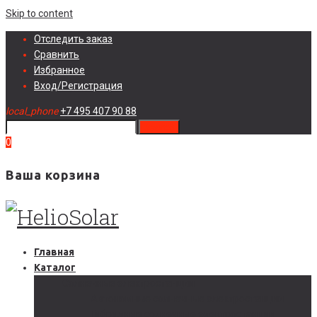
Skip to content
Отследить заказ
Сравнить
Избранное
Вход/Регистрация
local_phone
+7 495 407 90 88
search
0
Ваша корзина
Главная
Каталог
Солнечные электростанции
Автономные солнечные электростанции
Гибридные солнечные электростанции