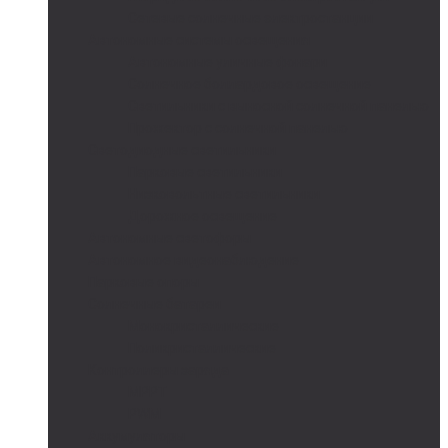
Сетевые солнечные электростанции
Автономные системы освещения
Автономные уличные фонари
Солнечное боллардовое освещение
Светильники с выносной солнечной панелью
Прожектор с солнечной панелью
Светодиодные светильники
Парковые светильники
Низковольтные светильники
Дорожное освещение
Автономные светофоры
Автономное видеонаблюдение
Парковые опоры
Солнечные батареи
Монокристаллические
Поликристаллические
Контроллеры заряда
MPPT
PWM
Аккумуляторы