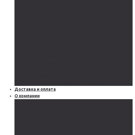
AGM
GEL
CARBON
LiFePo4
LTO
Ветрогенераторы
Инверторы
Автономные
Гибридные
Сетевые
Источники бесперебойного питания
Аксессуары
Защитное оборудование и автоматика
Доставка и оплата
О компании
Блог
Производство
Акции и скидки
Сервисы
Поддержка