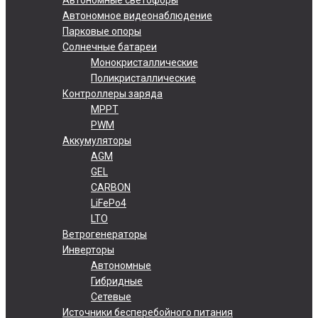
Автономное видеонаблюдение
Парковые опоры
Солнечные батареи
Монокристаллические
Поликристаллические
Контроллеры заряда
MPPT
PWM
Аккумуляторы
AGM
GEL
CARBON
LiFePo4
LTO
Ветрогенераторы
Инверторы
Автономные
Гибридные
Сетевые
Источники бесперебойного питания