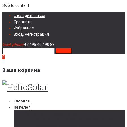
Skip to content
Отследить заказ
Сравнить
Избранное
Вход/Регистрация
local_phone
+7 495 407 90 88
search
0
Ваша корзина
Главная
Каталог
Солнечные электростанции
Автономные солнечные электростанции
Гибридные солнечные электростанции