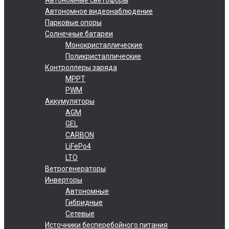
Автономное видеонаблюдение
Парковые опоры
Солнечные батареи
Монокристаллические
Поликристаллические
Контроллеры заряда
MPPT
PWM
Аккумуляторы
AGM
GEL
CARBON
LiFePo4
LTO
Ветрогенераторы
Инверторы
Автономные
Гибридные
Сетевые
Источники бесперебойного питания