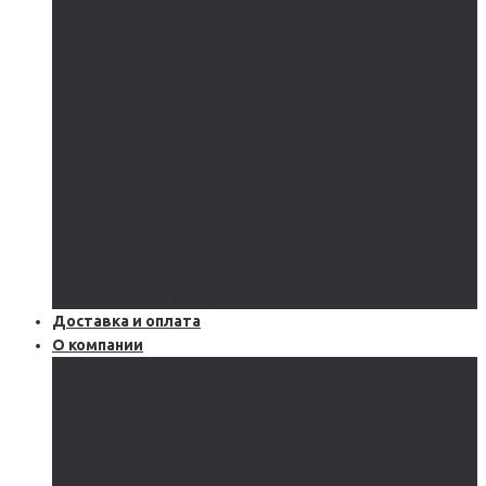
AGM
GEL
CARBON
LiFePo4
LTO
Ветрогенераторы
Инверторы
Автономные
Гибридные
Сетевые
Источники бесперебойного питания
Аксессуары
Защитное оборудование и автоматика
Доставка и оплата
О компании
Блог
Производство
Акции и скидки
Сервисы
Поддержка