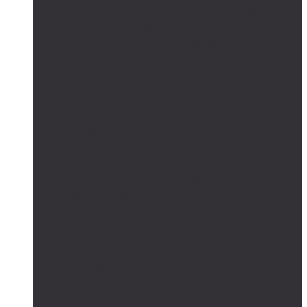
Сетевые солнечные электростанции
Автономные системы освещения
Автономные уличные фонари
Солнечное боллардовое освещение
Светильники с выносной солнечной панелью
Прожектор с солнечной панелью
Светодиодные светильники
Парковые светильники
Низковольтные светильники
Дорожное освещение
Автономные светофоры
Автономное видеонаблюдение
Парковые опоры
Солнечные батареи
Монокристаллические
Поликристаллические
Контроллеры заряда
MPPT
PWM
Аккумуляторы