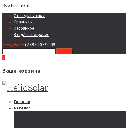
Skip to content
Отследить заказ
Сравнить
Избранное
Вход/Регистрация
local_phone
+7 495 407 90 88
search
0
Ваша корзина
Главная
Каталог
Солнечные электростанции
Автономные солнечные электростанции
Гибридные солнечные электростанции