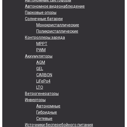
Автономное видеонаблюдение
Парковые опоры
Солнечные батареи
Монокристаллические
Поликристаллические
Контроллеры заряда
MPPT
PWM
Аккумуляторы
AGM
GEL
CARBON
LiFePo4
LTO
Ветрогенераторы
Инверторы
Автономные
Гибридные
Сетевые
Источники бесперебойного питания