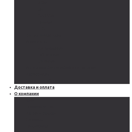
AGM
GEL
CARBON
LiFePo4
LTO
Ветрогенераторы
Инверторы
Автономные
Гибридные
Сетевые
Источники бесперебойного питания
Аксессуары
Защитное оборудование и автоматика
Доставка и оплата
О компании
Блог
Производство
Акции и скидки
Сервисы
Поддержка