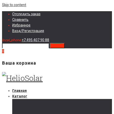
Skip to content
Отследить заказ
Сравнить
Избранное
Вход/Регистрация
local_phone
+7 495 407 90 88
search
0
Ваша корзина
Главная
Каталог
Солнечные электростанции
Автономные солнечные электростанции
Гибридные солнечные электростанции