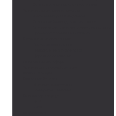
Сетевые солнечные электростанции
Автономные системы освещения
Автономные уличные фонари
Солнечное боллардовое освещение
Светильники с выносной солнечной панелью
Прожектор с солнечной панелью
Светодиодные светильники
Парковые светильники
Низковольтные светильники
Дорожное освещение
Автономные светофоры
Автономное видеонаблюдение
Парковые опоры
Солнечные батареи
Монокристаллические
Поликристаллические
Контроллеры заряда
MPPT
PWM
Аккумуляторы