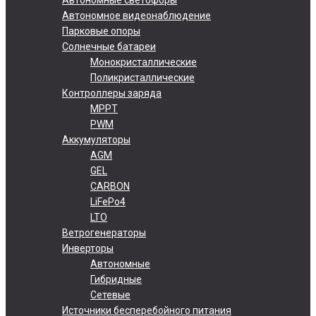
Автономное видеонаблюдение
Парковые опоры
Солнечные батареи
Монокристаллические
Поликристаллические
Контроллеры заряда
MPPT
PWM
Аккумуляторы
AGM
GEL
CARBON
LiFePo4
LTO
Ветрогенераторы
Инверторы
Автономные
Гибридные
Сетевые
Источники бесперебойного питания