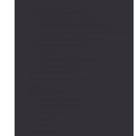
Сетевые солнечные электростанции
Автономные системы освещения
Автономные уличные фонари
Солнечное боллардовое освещение
Светильники с выносной солнечной панелью
Прожектор с солнечной панелью
Светодиодные светильники
Парковые светильники
Низковольтные светильники
Дорожное освещение
Автономные светофоры
Автономное видеонаблюдение
Парковые опоры
Солнечные батареи
Монокристаллические
Поликристаллические
Контроллеры заряда
MPPT
PWM
Аккумуляторы