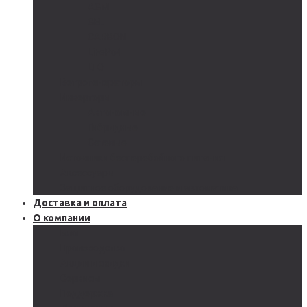
AGM
GEL
CARBON
LiFePo4
LTO
Ветрогенераторы
Инверторы
Автономные
Гибридные
Сетевые
Источники бесперебойного питания
Аксессуары
Защитное оборудование и автоматика
Доставка и оплата
О компании
Блог
Производство
Акции и скидки
Сервисы
Поддержка