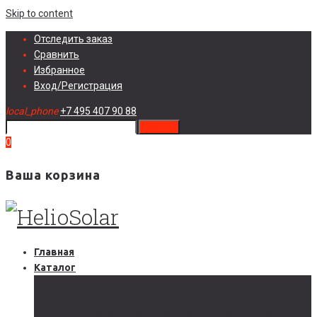
Skip to content
Отследить заказ
Сравнить
Избранное
Вход/Регистрация
local_phone
+7 495 407 90 88
search
0
Ваша корзина
Главная
Каталог
Солнечные электростанции
Автономные солнечные электростанции
Гибридные солнечные электростанции