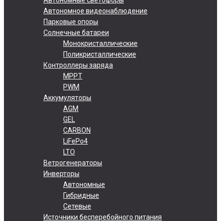
Автономное видеонаблюдение
Парковые опоры
Солнечные батареи
Монокристаллические
Поликристаллические
Контроллеры заряда
MPPT
PWM
Аккумуляторы
AGM
GEL
CARBON
LiFePo4
LTO
Ветрогенераторы
Инверторы
Автономные
Гибридные
Сетевые
Источники бесперебойного питания