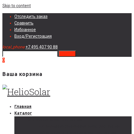
Skip to content
Отследить заказ
Сравнить
Избранное
Вход/Регистрация
local_phone
+7 495 407 90 88
search
0
Ваша корзина
Главная
Каталог
Солнечные электростанции
Автономные солнечные электростанции
Гибридные солнечные электростанции