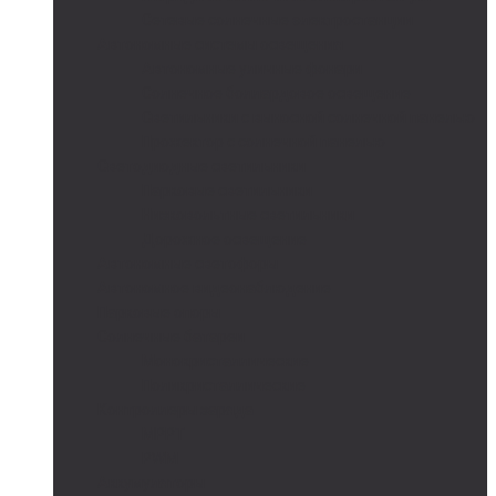
Сетевые солнечные электростанции
Автономные системы освещения
Автономные уличные фонари
Солнечное боллардовое освещение
Светильники с выносной солнечной панелью
Прожектор с солнечной панелью
Светодиодные светильники
Парковые светильники
Низковольтные светильники
Дорожное освещение
Автономные светофоры
Автономное видеонаблюдение
Парковые опоры
Солнечные батареи
Монокристаллические
Поликристаллические
Контроллеры заряда
MPPT
PWM
Аккумуляторы