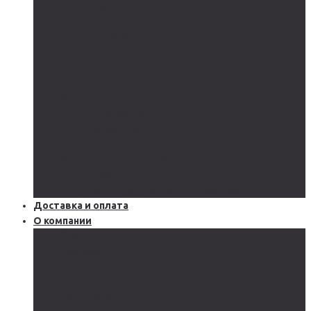
AGM
GEL
CARBON
LiFePo4
LTO
Ветрогенераторы
Инверторы
Автономные
Гибридные
Сетевые
Источники бесперебойного питания
Аксессуары
Защитное оборудование и автоматика
Доставка и оплата
О компании
Блог
Производство
Акции и скидки
Сервисы
Поддержка