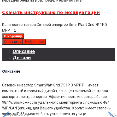
передачи энергии в распределительную сеть.
Скачать инструкцию по эксплуатации
Количество товара Сетевой инвертор SmartWatt Grid 7K 1P 3
MPPT
В корзину
Сравнить
Избранное
Описание
Детали
Описание
Сетевой инвертор SmartWatt Grid 7K 1P 3 MPPT – имеет
компактный и красивый дизайн, оснащен системой контроля
экспорта электроэнергии. Эффективность инвертора более
98.1%. Возможность удаленного мониторинга с помощью 4G/
WiFi/LAN (опция), для Вашего удобства. Корпус имеет степень
защиты IP 65 и может быть установлен на улице.
navigate_before
navig