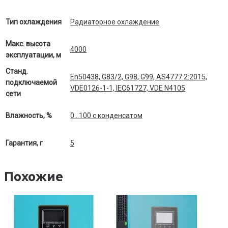
Тип охлаждения
Радиаторное охлаждение
Макс. высота
4000
эксплуатации, м
Станд.
En50438, G83/2, G98, G99, AS4777.2:2015,
подключаемой
VDE0126-1-1, IEC61727, VDE N4105
сети
Влажность, %
0…100 c конденсатом
Гарантия, г
5
Похожие