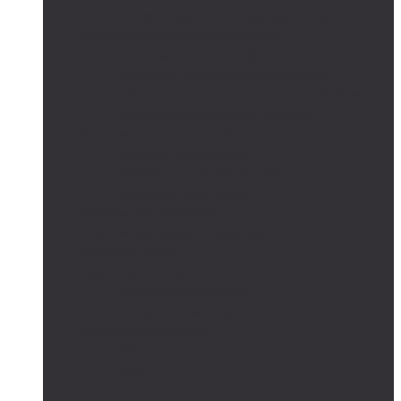
Сетевые солнечные электростанции
Автономные системы освещения
Автономные уличные фонари
Солнечное боллардовое освещение
Светильники с выносной солнечной панелью
Прожектор с солнечной панелью
Светодиодные светильники
Парковые светильники
Низковольтные светильники
Дорожное освещение
Автономные светофоры
Автономное видеонаблюдение
Парковые опоры
Солнечные батареи
Монокристаллические
Поликристаллические
Контроллеры заряда
MPPT
PWM
Аккумуляторы