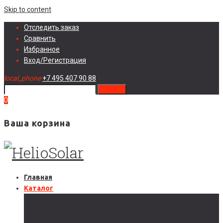
Skip to content
Отследить заказ
Сравнить
Избранное
Вход/Регистрация
local_phone
+7 495 407 90 88
search
0
Ваша корзина
Главная
Каталог
Солнечные электростанции
Автономные солнечные электростанции
Гибридные солнечные электростанции