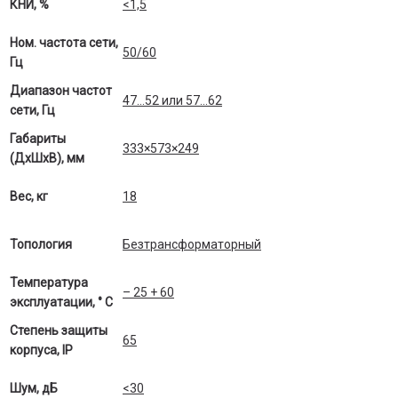
КНИ, %
<1,5
Ном. частота сети,
50/60
Гц
Диапазон частот
47…52 или 57…62
сети, Гц
Габариты
333×573×249
(ДхШхВ), мм
Вес, кг
18
Топология
Безтрансформаторный
Температура
– 25 + 60
эксплуатации, ° С
Степень защиты
65
корпуса, IP
Шум, дБ
<30