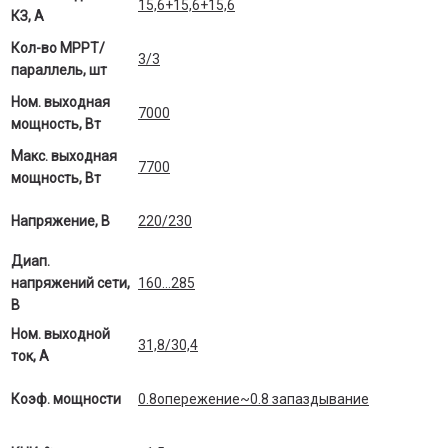
15,6+15,6+15,6
КЗ, А
Кол-во МРРТ/
3/3
параллель, шт
Ном. выходная
7000
мощность, Вт
Макс. выходная
7700
мощность, Вт
Напряжение, В
220/230
Диап.
напряжений сети,
160…285
В
Ном. выходной
31,8/30,4
ток, А
Коэф. мощности
0.8опережение~0.8 запаздывание