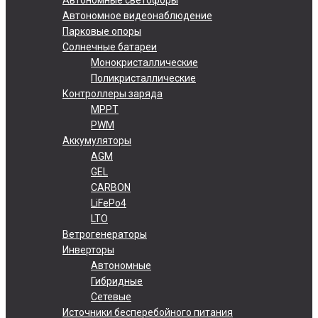
Автономное видеонаблюдение
Парковые опоры
Солнечные батареи
Монокристаллические
Поликристаллические
Контроллеры заряда
MPPT
PWM
Аккумуляторы
AGM
GEL
CARBON
LiFePo4
LTO
Ветрогенераторы
Инверторы
Автономные
Гибридные
Сетевые
Источники бесперебойного питания