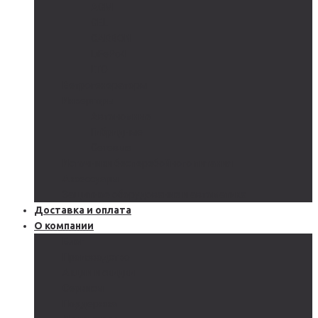
AGM
GEL
CARBON
LiFePo4
LTO
Ветрогенераторы
Инверторы
Автономные
Гибридные
Сетевые
Источники бесперебойного питания
Аксессуары
Защитное оборудование и автоматика
Доставка и оплата
О компании
Блог
Производство
Акции и скидки
Сервисы
Поддержка