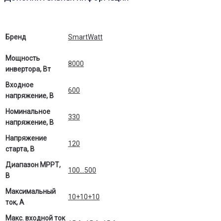
Бренд
SmartWatt
Мощность
8000
инвертора, Вт
Входное
600
напряжение, В
Номинальное
330
напряжение, В
Напряжение
120
старта, В
Диапазон МРРТ,
100…500
В
Максимальный
10+10+10
ток, А
Макс. входной ток