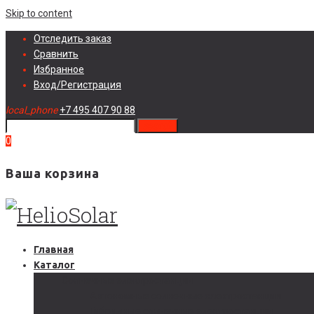
Skip to content
Отследить заказ
Сравнить
Избранное
Вход/Регистрация
local_phone
+7 495 407 90 88
search
0
Ваша корзина
Главная
Каталог
Солнечные электростанции
Автономные солнечные электростанции
Гибридные солнечные электростанции