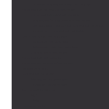
Сетевые солнечные электростанции
Автономные системы освещения
Автономные уличные фонари
Солнечное боллардовое освещение
Светильники с выносной солнечной панелью
Прожектор с солнечной панелью
Светодиодные светильники
Парковые светильники
Низковольтные светильники
Дорожное освещение
Автономные светофоры
Автономное видеонаблюдение
Парковые опоры
Солнечные батареи
Монокристаллические
Поликристаллические
Контроллеры заряда
MPPT
PWM
Аккумуляторы