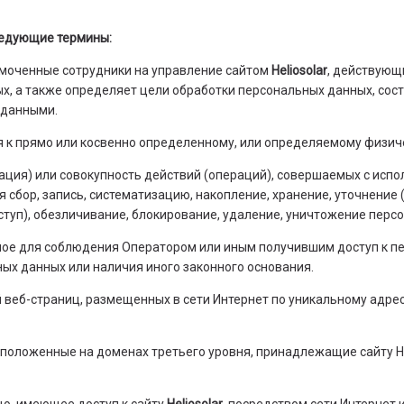
ледующие термины:
омоченные сотрудники на управление сайтом
Heliosolar
, действующ
ых, а также определяет цели обработки персональных данных, со
 данными.
я к прямо или косвенно определенному, или определяемому физич
рация) или совокупность действий (операций), совершаемых с исп
сбор, запись, систематизацию, накопление, хранение, уточнение 
ступ), обезличивание, блокирование, удаление, уничтожение перс
ьное для соблюдения Оператором или иным получившим доступ к 
ных данных или наличия иного законного основания.
й веб-страниц, размещенных в сети Интернет по уникальному адрес
асположенные на доменах третьего уровня, принадлежащие сайту He