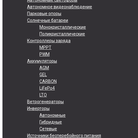
Автономное видеонаблюдение
Парковые опоры
Солнечные батареи
Монокристаллические
Поликристаллические
Контроллеры заряда
MPPT
PWM
Аккумуляторы
AGM
GEL
CARBON
LiFePo4
LTO
Ветрогенераторы
Инверторы
Автономные
Гибридные
Сетевые
Источники бесперебойного питания