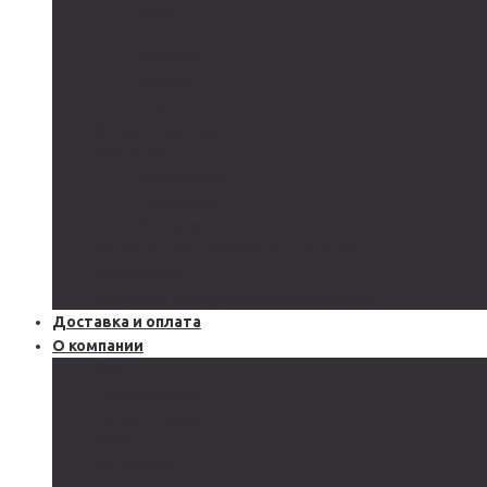
AGM
GEL
CARBON
LiFePo4
LTO
Ветрогенераторы
Инверторы
Автономные
Гибридные
Сетевые
Источники бесперебойного питания
Аксессуары
Защитное оборудование и автоматика
Доставка и оплата
О компании
Блог
Производство
Акции и скидки
Сервисы
Поддержка