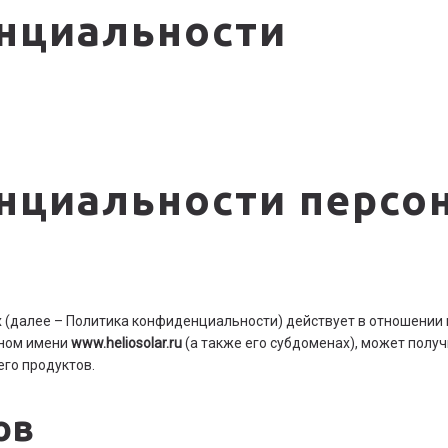
нциальности
нциальности персо
(далее – Политика конфиденциальности) действует в отношении 
нном имени
www.heliosolar.ru
(а также его субдоменах), может полу
 его продуктов.
ов