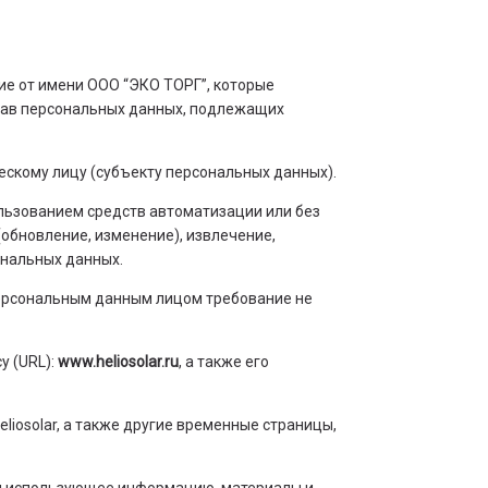
ие от имени ООО “ЭКО ТОРГ”, которые
став персональных данных, подлежащих
ескому лицу (субъекту персональных данных).
ользованием средств автоматизации или без
(обновление, изменение), извлечение,
ональных данных.
персональным данным лицом требование не
у (URL):
www.heliosolar.ru
, а также его
liosolar, а также другие временные страницы,